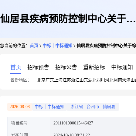
仙居县疾病预防控制中心关于综
您当前的位置：
首页
中标｜中标通知
仙居县疾病预防控制中心关于综
合性培训场所的框架协议采购项
首页
招标预告
招标公告
重新招标
中标通知
省份地区：
北京
广东
上海
江苏
浙江
山东
湖北
四川
河北
河南
天津
山
目成交公告
2026-08-08
中标｜中标通知
浙江省
|
台州市
|
仙居县
项目编号
2911101000015446427
发布时间
2024-10-10 08:31:22