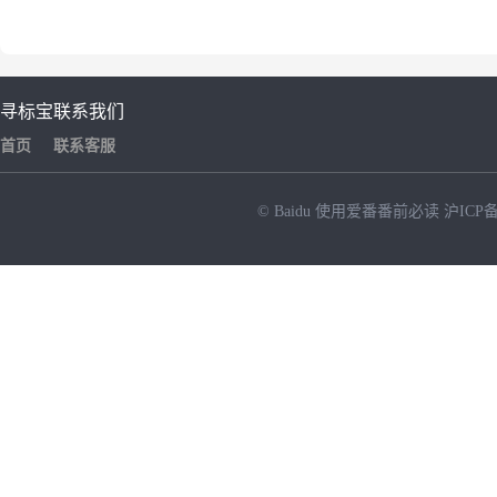
寻标宝
联系我们
首页
联系客服
© Baidu
使用爱番番前必读
沪ICP备
NEW
HOT