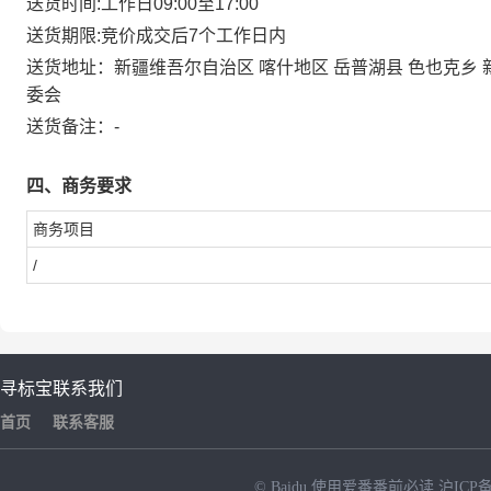
送货时间:
工作日09:00至17:00
送货期限:
竞价成交后7个工作日内
送货地址：
新疆维吾尔自治区 喀什地区 岳普湖县 色也克
委会
送货备注：
-
四、商务要求
商务项目
/
寻标宝
联系我们
首页
联系客服
© Baidu
使用爱番番前必读
沪ICP备