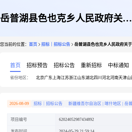
岳普湖县色也克乡人民政府关于
您当前的位置：
首页
招标｜招标公告
岳普湖县色也克乡人民政府关于
宣传品制作服务1件的竞价采购
首页
招标预告
招标公告
重新招标
中标通知
省份地区：
北京
广东
上海
江苏
浙江
山东
湖北
四川
河北
河南
天津
山
竞价公告
2026-08-09
招标｜招标公告
新疆维吾尔自治区
|
喀什地区
|
岳
项目编号
62024052987434892
发布时间
2024-05-29 21:59:14