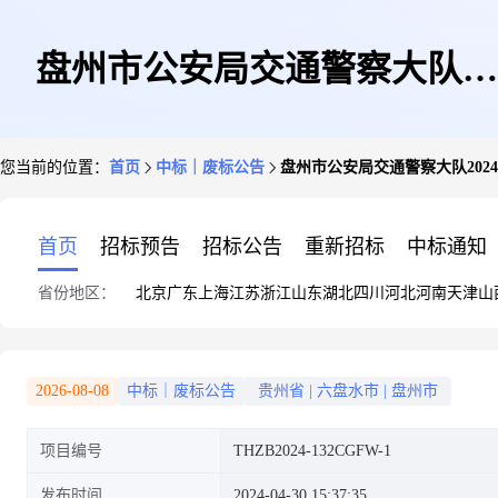
盘州市公安局交通警察大队
您当前的位置：
首页
中标｜废标公告
盘州市公安局交通警察大队2024
2024-2026年度司法鉴定服务采
首页
招标预告
招标公告
重新招标
中标通知
省份地区：
北京
广东
上海
江苏
浙江
山东
湖北
四川
河北
河南
天津
山
购项目(二次)流标/废标公告
2026-08-08
中标｜废标公告
贵州省
|
六盘水市
|
盘州市
项目编号
THZB2024-132CGFW-1
发布时间
2024-04-30 15:37:35