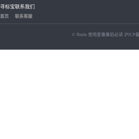
寻标宝
联系我们
首页
联系客服
© Baidu
使用爱番番前必读
沪ICP备
NEW
HOT
暂时没有搜索结果…