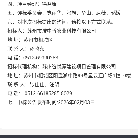
四
、项目经理：
徐益娟
五
、
评标委员会：
党丽华
、
张想
、
华山
、
原薇
、
储媛
六、对本次招标提出的询问，请按以下方式联系。
招标人：苏州市澄中香农业科技有限公司
地
址：苏州市相城区
联
系
人：
汤晓东
电
话：
0512-
69390283
招标代理机构：苏州咨悦潭建设项目管理有限公司
地
址：苏州市相城区阳澄湖中路
99号星云汇广场1幢10楼
联
系
人：
张佳佳、汪明
电
话：
0512-66185285-8029
七、中标公告发布时间
:202
6
年
0
2月
03
日