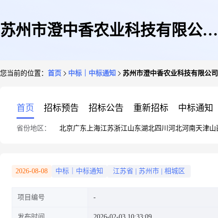
苏州市澄中香农业科技有限公司
您当前的位置：
首页
中标｜中标通知
苏州市澄中香农业科技有限公司
关于莲花村、新泾村2025年度高
首页
招标预告
招标公告
重新招标
中标通知
省份地区：
北京
广东
上海
江苏
浙江
山东
湖北
四川
河北
河南
天津
山
标准农田建设项目监理中标结果
2026-08-08
中标｜中标通知
江苏省
|
苏州市
|
相城区
项目编号
公告
发布时间
2026-02-03 10:33:09