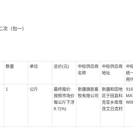
二次（包一）
数量
单位
总价(元)
中标供应商
中标供应商
中
名称
地址
统
用
1
公斤
最终报价:
新疆旗航畜
新疆和田地
916
按照市场价
牧有限公司
区于田县科
MA
每公斤下浮
克亚乡库塔
W0
8.7(%)
孜艾日克村