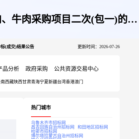
、牛肉采购项目二次(包一)的中
标(成交)结果公告
更新时间：2026-07-26
产品分析
政府采购
公共资源交易中心
云南
西藏
陕西
甘肃
青海
宁夏
新疆
台湾
香港
澳门
热门城市
乌鲁木齐市招标网
昌吉回族自治州招标网
和田地区招标网
哈密市招标网
博尔塔拉蒙古自治州招标网