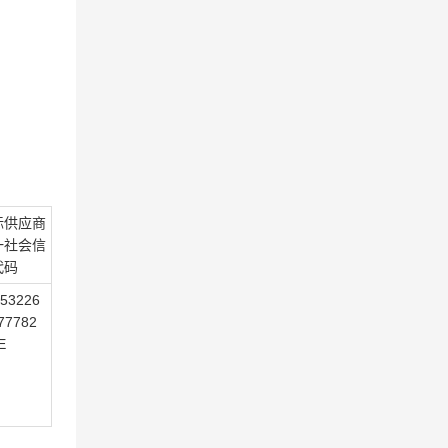
标供应商
一社会信
代码
53226
77782
E