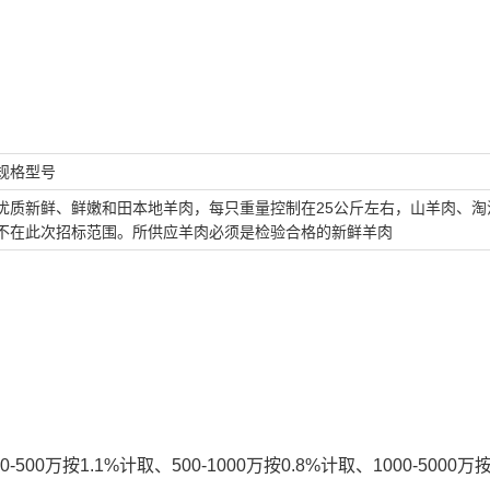
规格型号
优质新鲜、鲜嫩和田本地羊肉，每只重量控制在25公斤左右，山羊肉、淘
不在此次招标范围。所供应羊肉必须是检验合格的新鲜羊肉
-500万按1.1%计取、500-1000万按0.8%计取、1000-5000万按