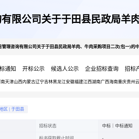
有限公司关于于田县民政局羊肉
管理咨询有限公司关于于田县民政局羊肉、牛肉采购项目二次(包一)的中
标(成交)结果公告
标通知
开标公示
候选人公示
企业招标查询
招标
河南
天津
山西
内蒙古
辽宁
吉林
黑龙江
安徽
福建
江西
湖南
广西
海南
重庆
贵州
地区
|
于田县
招标状态
中标｜中标通知
标书获取截止时间