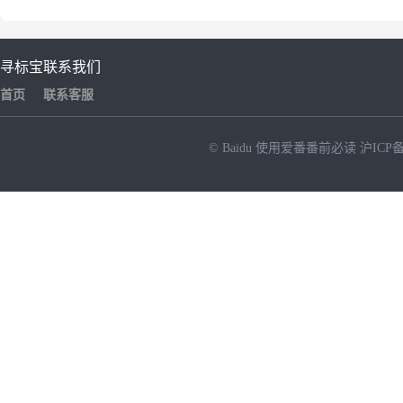
寻标宝
联系我们
首页
联系客服
© Baidu
使用爱番番前必读
沪ICP备
NEW
HOT
暂时没有搜索结果…