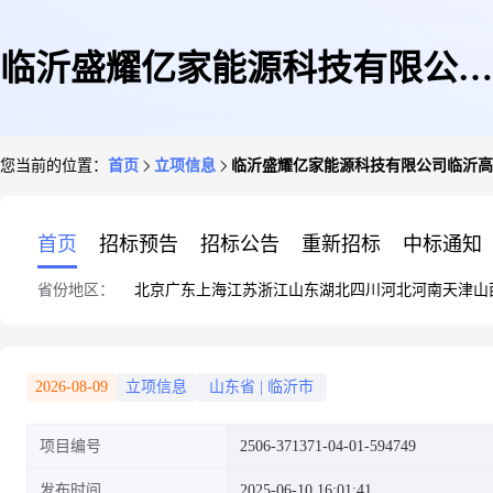
临沂盛耀亿家能源科技有限公司
您当前的位置：
首页
立项信息
临沂盛耀亿家能源科技有限公司临沂高
临沂高新技术产业开发区湖西崖
首页
招标预告
招标公告
重新招标
中标通知
省份地区：
北京
广东
上海
江苏
浙江
山东
湖北
四川
河北
河南
天津
山
东社区杨志强20kw屋顶分布式
2026-08-09
立项信息
山东省
|
临沂市
项目编号
2506-371371-04-01-594749
光伏项目
发布时间
2025-06-10 16:01:41