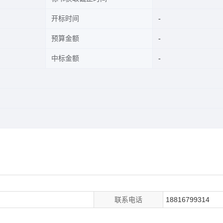
开标时间
预算金额
中标金额
联系电话
18816799314