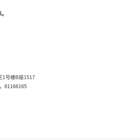
系。
号
有限公司
用时代中心1区1号楼B座1517
81166170，81166165