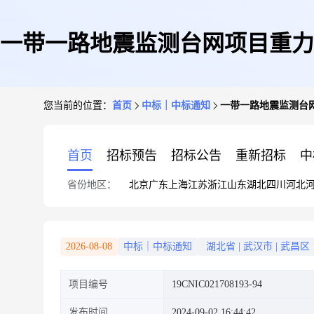
一带一路地震监测台网项目重力
您当前的位置：
首页
中标｜中标通知
一带一路地震监测台
首页
招标预告
招标公告
重新招标
中
省份地区：
北京
广东
上海
江苏
浙江
山东
湖北
四川
河北
2026-08-08
中标｜中标通知
湖北省
|
武汉市
|
武昌区
项目编号
19CNIC021708193-94
发布时间
2024-09-02 16:44:42