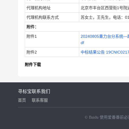
代理机构地址
北京市丰台区西营街1号院通
代理机构联系方式
苏女士，王先生，电话：010-8
附件：
附件1
20240805重力台分系统—
df
附件2
中标结果公告 19CNIC021708
附件下载
寻标宝
联系我们
首页
联系客服
© Baidu
使用爱番番前必