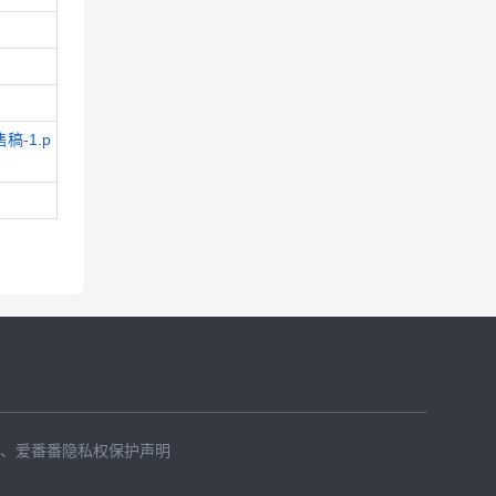
稿-1.p
、
爱番番隐私权保护声明