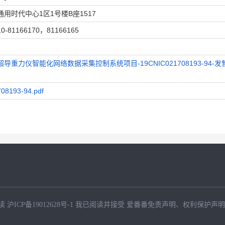
用时代中心1区1号楼B座1517
1166170，81166165
超导重力仪智能化网络数据采集控制系统项目-19CNIC021708193-94-发售
193-94.pdf
读
沪ICP备19012628号-1
我已阅读并接受
爱番番免责声明
、
权利保护声明