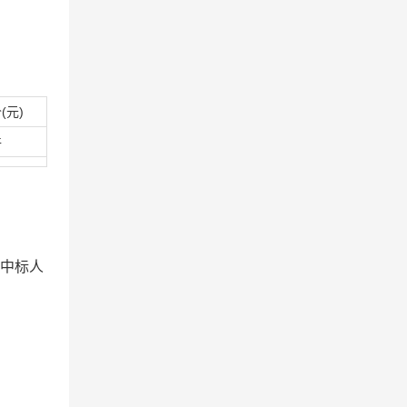
(元)
件
向中标人