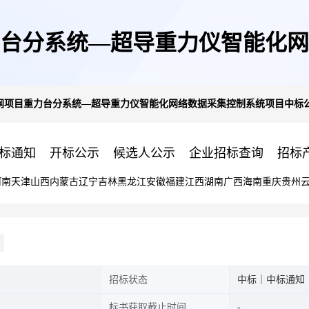
台分系统—超导重力仪智能化网
网项目重力台分系统—超导重力仪智能化网络数据采集控制系统项目中标
告
标通知
开标公示
候选人公示
企业招标查询
招标
河南
天津
山西
内蒙古
辽宁
吉林
黑龙江
安徽
福建
江西
湖南
广西
海南
重庆
贵州
招标状态
中标｜中标通知
标书获取截止时间