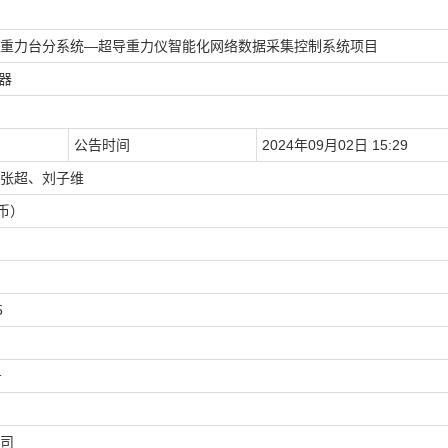
重力台分系统—超导重力仪智能化网络数据采集控制系统项目
器
公告时间
2024年09月02日 15:29
张超、刘子维
民币）
5
号
司