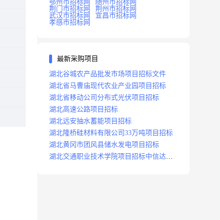
鄂州市招标网
随州市招标网
荆门市招标网
荆州市招标网
武汉市招标网
宜昌市招标网
孝感市招标网
最新采购项目
湖北谷城农产品批发市场项目招标文件
湖北省马曹庙现代农业产业园项目招标
湖北省移动公司分布式光伏项目招标
湖北高速公路项目招标
湖北远安抽水蓄能项目招标
湖北隆桥硅材料有限公司33万吨项目招标
湖北黄冈市团风县储水发电项目招标
湖北交通职业技术学院项目招标中信达咨
询