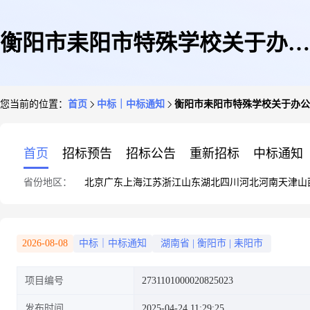
衡阳市耒阳市特殊学校关于办公
您当前的位置：
首页
中标｜中标通知
衡阳市耒阳市特殊学校关于办公
设备维修和保养服务的网上超市
首页
招标预告
招标公告
重新招标
中标通知
省份地区：
北京
广东
上海
江苏
浙江
山东
湖北
四川
河北
河南
天津
山
采购项目成交公告
2026-08-08
中标｜中标通知
湖南省
|
衡阳市
|
耒阳市
项目编号
2731101000020825023
发布时间
2025-04-24 11:29:25