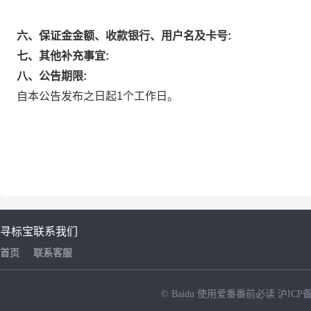
六、保证金金额、收款银行、用户名及卡号:
七、其他补充事宜:
八、公告期限:
自本公告发布之日起1个工作日。
寻标宝
联系我们
首页
联系客服
© Baidu
使用爱番番前必读
沪ICP备