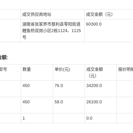
成交供应商地址
成交金额（元）
湖南省张家界市慈利县零阳街道
60300.0
鲤鱼桥双岗小区2栋1124、1125
号
额:
型号
数量
单价(元)
成交金额
报价明
（元）
450
76.0
34200.0
450
58.0
26100.0
1
0.0