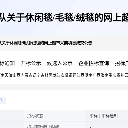
队关于休闲毯/毛毯/绒毯的网上
队关于休闲毯/毛毯/绒毯的网上超市采购项目成交公告
标通知
开标公示
候选人公示
企业招标查询
招标
河南
天津
山西
内蒙古
辽宁
吉林
黑龙江
安徽
福建
江西
湖南
广西
海南
重庆
贵州
县
招标状态
中标｜中标通知
标书获取截止时间