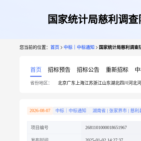
国家统计局慈利调查
您当前的位置：
首页
中标｜中标通知
国家统计局慈利调查
首页
招标预告
招标公告
重新招标
中
省份地区：
北京
广东
上海
江苏
浙江
山东
湖北
四川
河北
2026-08-07
中标｜中标通知
湖南省
|
张家界市
|
慈利
项目编号
2681101000018651967
发布时间
2025-01-02 14:27:37