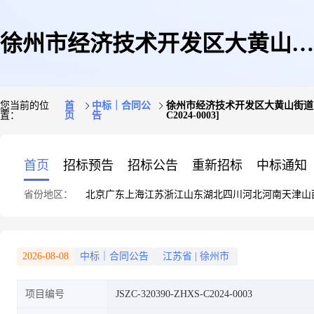
徐州市经济技术开发区大黄山街
您当前的位
首
中标｜合同公
徐州市经济技术开发区大黄山街道安全
置：
页
告
C2024-0003]
道安全技术服务外包配置安全专
首页
招标预告
招标公告
重新招标
中标通知
省份地区：
北京
广东
上海
江苏
浙江
山东
湖北
四川
河北
河南
天津
山
家项目大黄山街道安全技术服务
2026-08-08
中标｜合同公告
江苏省
|
徐州市
项目编号
JSZC-320390-ZHXS-C2024-0003
外包配置安全专家采购包2合同