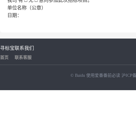
我司
有
□
无
□
意向参加此次招标项目。
单位名称（公章）
日期：
寻标宝
联系我们
首页
联系客服
© Baidu
使用爱番番前必读
沪ICP备
NEW
HOT