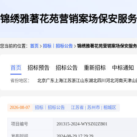
锦绣雅著花苑营销案场保安服务
您当前的位置：
首页
招标｜招标公告
锦绣雅著花苑营销案场保安服务
首页
招标预告
招标公告
重新招标
中标通知
省份地区：
北京
广东
上海
江苏
浙江
山东
湖北
四川
河北
河南
天津
山
2026-08-07
招标｜招标公告
江苏省
|
苏州市
|
相城区
项目编号
201315-2024-WYSZ02ZB01
发布时间
2024-08-29 17:29:29