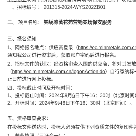
一、招标编号
：
201315-2024-WYSZ02ZB01
二、
项目名称：
锦绣雅著花苑营销案场保安服务
三、
报名须知
1、网络报名地点：供应商登录（
https://ec.minmetals.com.c
通知我公司进行资审后，获取账户密码后进行报名。
2、招标文件的获取：经资格审查入围的供应商，将对其发
（
https://ec.minmetals.com.cn/logonAction.do
）自行缴纳标
止日前进行网上投标。
四、
投标截止时间及
开标时间：
1、
投标截止时间：
2024
年
9
月
6
日下午16
：3
0
时（北京时间
2、开标时间：
2024
年
9
月
6
日下午16
：30
时
（北京时间）。
五、资格审查要求：
在投标文件送达时，投标人必须提供下列资质文件的复印件
1、营业执照（三证合一）；