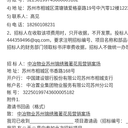
4) 地 址：苏州市相城区渭塘镇爱格豪路19号中汽零12楼122
5) 联系人：高见
6) 电 话：18260108231
2、招标人在收取该项费用时，只开收据，不开发票。投标
444359496@qq.com，要求注明招标编号、项目名
招标人的财务部门领取标书评审费收据，招标人不做统一办
招
标
人：
中冶物业苏州锦绣雅著花苑营销案场
地
址：苏州市相城区书香路168号
开户行：
中国建设银行股份有限公司苏州市相城支行
帐户名：
中冶置业集团物业服务有限公司苏州分公司
帐 号：
32250199743600005182
附件1.
邀请书回函（格式）
致：
中冶物业苏州锦绣雅著花苑营销案场
我司已收到_________________
项目邀请函（招标编号：