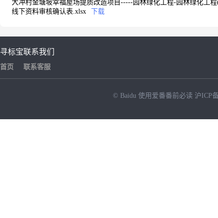
大冲村金塘坡幸福屋场提质改造项目-----园林绿化工程-园林绿化工程(1)
线下资料审核确认表.xlsx
下载
寻标宝
联系我们
首页
联系客服
© Baidu
使用爱番番前必读
沪ICP备
NEW
HOT