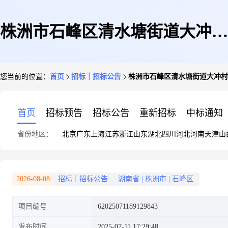
株洲市石峰区清水塘街道大冲村
您当前的位置：
首页
招标｜招标公告
株洲市石峰区清水塘街道大冲村
金塘坡幸福屋场提质改造项目竞
首页
招标预告
招标公告
重新招标
中标通知
省份地区：
北京
广东
上海
江苏
浙江
山东
湖北
四川
河北
河南
天津
山
价公告
2026-08-08
招标｜招标公告
湖南省
|
株洲市
|
石峰区
项目编号
62025071189129843
发布时间
2025-07-11 17:29:48