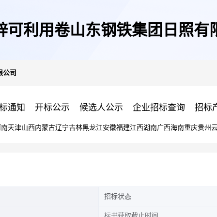
锌可利用卷山东钢铁集团日照有
限公司
标通知
开标公示
候选人公示
企业招标查询
招标
河南
天津
山西
内蒙古
辽宁
吉林
黑龙江
安徽
福建
江西
湖南
广西
海南
重庆
贵州
招标状态
标书获取截止时间