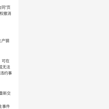
同”页
有权撤消
生产钢
，可在
成无法
就违约事
重新交
生事件