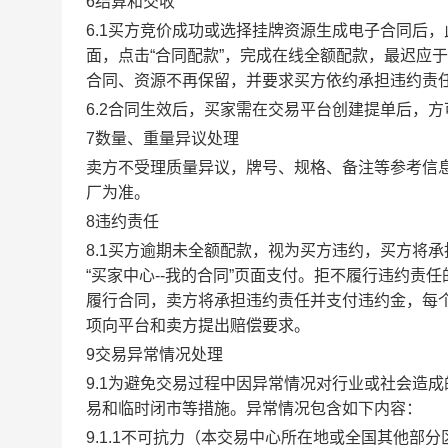
6结算和交收
6.1买方竞价成功或选择挂牌资源生成电子合同后，
面，点击“合同配款”，完成在线全额配款，最迟应于
合同、资源不再保留，并要求买方依约承担违约责
6.2合同生效后，买家需在交易平台创建提单后，
7数量、重量异议处理
卖方不受理质量异议，牌号、规格、备注等参考信
厂为准。
8违约责任
8.1买方逾期未全额配款，视为买方违约，买方将
“买家中心--我的合同”页面支付。拒不履行违约
履行合同，卖方将承担违约责任并支付违约金，每个
项向平台和卖方提出赔偿要求。
9交易异常情况处理
9.1为避免交易过程中因异常情况对行业或社会造
易和临时闭市等措施。异常情况包含如下内容：
9.1.1不可抗力（本交易中心所在地或全国其他