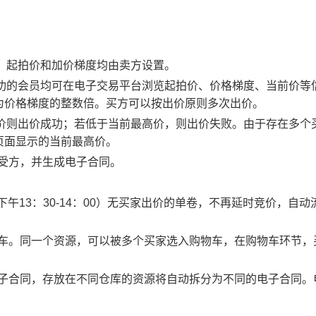
物，起拍价和加价梯度均由卖方设置。
应成功的会员均可在电子交易平台浏览起拍价、价格梯度、当前价等
为价格梯度的整数倍。买方可以按出价原则多次出价。
最高价则出价成功；若低于当前最高价，则出价失败。由于存在多个
页面显示的当前最高价。
买受方，并生成电子合同。
0、下午13：30-14：00）无买家出价的单卷，不再延时竞价，自动
物车。同一个资源，可以被多个买家选入购物车，在购物车环节，
电子合同，存放在不同仓库的资源将自动拆分为不同的电子合同。