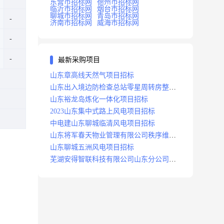
东营市招标网
德州市招标网
临沂市招标网
烟台市招标网
聊城市招标网
青岛市招标网
济南市招标网
威海市招标网
最新采购项目
山东章高线天然气项目招标
山东出入境边防检查总站零星周转房整修
项目招标中标
山东裕龙岛炼化一体化项目招标
2023山东集中式路上风电项目招标
中电建山东聊城临清风电项目招标
山东将军春天物业管理有限公司秩序维护
服务项目招标公告
山东聊城五洲风电项目招标
芜湖安得智联科技有限公司山东分公司济
南地区快递项目招标公告