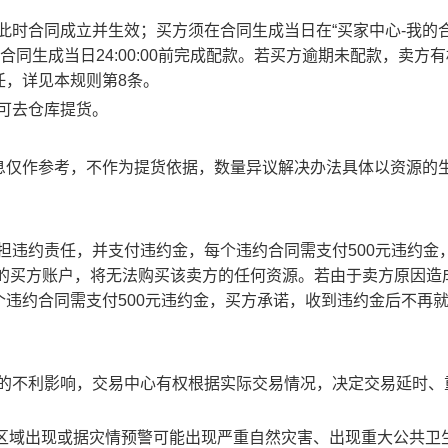
此时合同成立并生效；买方须在合同生成当日在“买家中心-我的合
合同生成当日24:00:00前完成配款。若买方逾期未配款，卖方
任，详见本规则第8条。
方可去仓库提货。
息仅作参考，不作为提货依据，数量异议解决办法具体以资源的
承担违约责任，并支付违约金，每个违约合同需支付500元违约金
责任的买方账户，将无法购买该卖方的任何资源。若由于卖方原因造
违约合同需支付500元违约金，买方承诺，收到违约金后不再
成的不利影响，交易中心有权根据实际交易情况，决定交易延时、
部分区域出现或据灾情预警可能出现严重自然灾害、出现重大公共卫