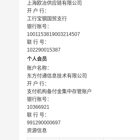
上海欧冶供应链有限公司
开 户 行：
工行宝钢国贸支行
银行账号：
1001153819003214507
联 行 号：
102290015387
个人会员
账户名称：
东方付通信息技术有限公司
开 户 行：
支付机构备付金集中存管账户
银行账号：
10366921
联 行 号：
991290000697
资源信息