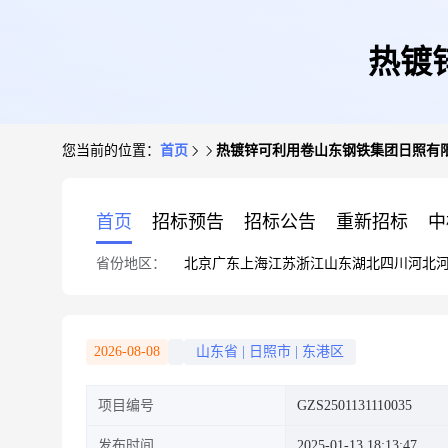
热镀
您当前的位置：
首页
热镀锌可利用卷山东钢铁集团日照有
首页
招标预告
招标公告
重新招标
中
省份地区：
北京
广东
上海
江苏
浙江
山东
湖北
四川
河北
2026-08-08
山东省
|
日照市
|
东港区
项目编号
GZS2501131110035
发布时间
2025-01-13 18:13:47