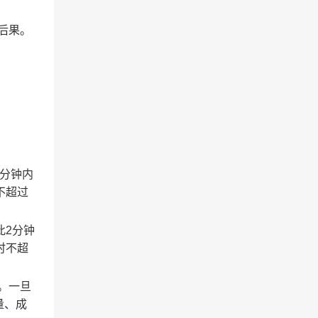
后果。
2分钟内
不超过
此2分钟
时不超
。一旦
量、成