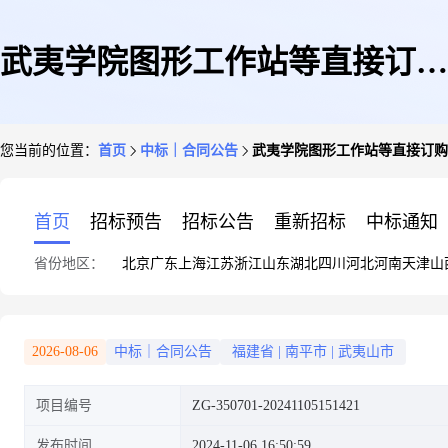
武夷学院图形工作站等直接订购
您当前的位置：
首页
中标｜合同公告
武夷学院图形工作站等直接订购
采购合同
首页
招标预告
招标公告
重新招标
中标通知
省份地区：
北京
广东
上海
江苏
浙江
山东
湖北
四川
河北
河南
天津
山
2026-08-06
中标｜合同公告
福建省
|
南平市
|
武夷山市
项目编号
ZG-350701-20241105151421
发布时间
2024-11-06 16:50:59