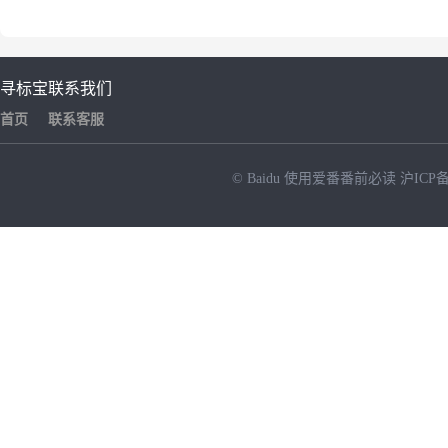
寻标宝
联系我们
首页
联系客服
© Baidu
使用爱番番前必读
沪ICP备
NEW
HOT
暂时没有搜索结果…