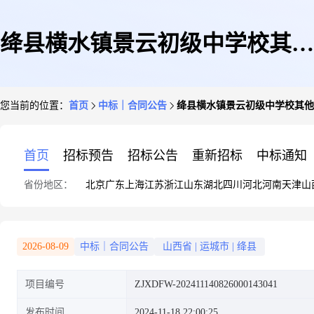
绛县横水镇景云初级中学校其他
您当前的位置：
首页
中标｜合同公告
绛县横水镇景云初级中学校其他
印刷服务直接选定采购合同
首页
招标预告
招标公告
重新招标
中标通知
省份地区：
北京
广东
上海
江苏
浙江
山东
湖北
四川
河北
河南
天津
山
2026-08-09
中标｜合同公告
山西省
|
运城市
|
绛县
项目编号
ZJXDFW-202411140826000143041
发布时间
2024-11-18 22:00:25