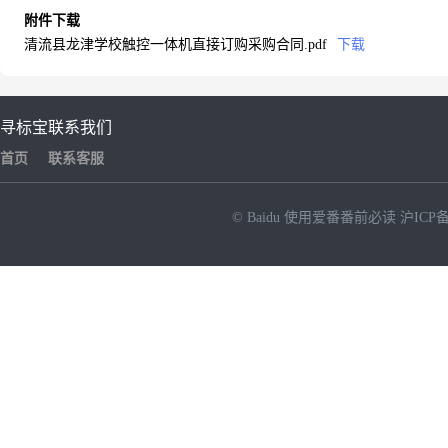
附件下载
清流县龙津学校触控一体机直接订购采购合同.pdf
下载
寻标宝
联系我们
首页
联系客服
© Baidu
使用爱番番前必读
沪ICP备
NEW
HOT