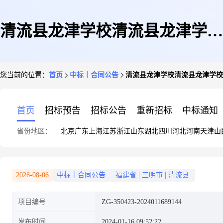
清流县龙津学校清流县龙津学校
您当前的位置：
首页
中标｜合同公告
清流县龙津学校清流县龙津学校
触控一体机直接订购采购合同政
首页
招标预告
招标公告
重新招标
中标通知
省份地区：
北京
广东
上海
江苏
浙江
山东
湖北
四川
河北
河南
天津
山
府采购合同公告
2026-08-06
中标｜合同公告
福建省
|
三明市
|
清流县
项目编号
ZG-350423-2024011689144
发布时间
2024-01-16 09:52:22