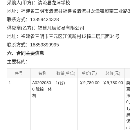
采购人(甲方)：清流县龙津学校
地址：福建省三明市清流县福建省清流县龙津镇城南工业路3
联系方式：13859424328
供应商(乙方)：福建凡辰贸易有限公司
地址：福建省三明市三元区江滨新村12幢二层店面34号
联系方式：18859899995
六、合同主要信息
主要标的：
序号
名称
数量(单位)
单价(元)
总价(元)
1
A0202080
1(台)
￥9,780.00
￥9,780.00
类
0 触控一体
直
机
深
0
T
屏
保
n