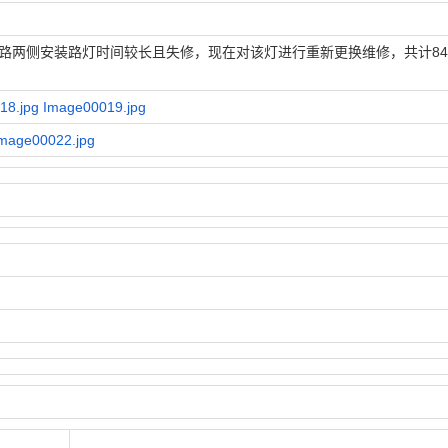
道路两侧安装路灯时间较长且失修，现在对该灯进行重新更换维修，共计84
18.jpg
Image00019.jpg
mage00022.jpg