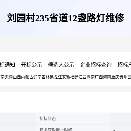
刘园村235省道12盏路灯维修
标通知
开标公示
候选人公示
企业招标查询
招标
河南
天津
山西
内蒙古
辽宁
吉林
黑龙江
安徽
福建
江西
湖南
广西
海南
重庆
贵州
招标状态
标书获取截止时间