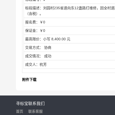
标段描述：
刘园村235省道向东12盏路灯维修，因全村
（含税）。
报名费：
￥0
保证金：
￥0
最高限价：
小写 8,400.00 元
交易方式：
协商
成交情况：
成功
成交人：
杭芳
附件下载
寻标宝
联系我们
首页
联系客服