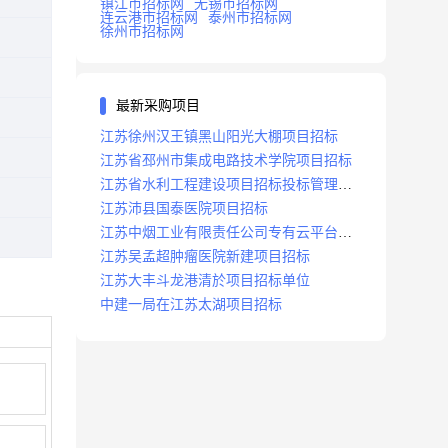
镇江市招标网
无锡市招标网
连云港市招标网
泰州市招标网
徐州市招标网
最新采购项目
江苏徐州汉王镇黑山阳光大棚项目招标
江苏省邳州市集成电路技术学院项目招标
江苏省水利工程建设项目招标投标管理办
法
江苏沛县国泰医院项目招标
江苏中烟工业有限责任公司专有云平台扩
容项目招标
江苏吴孟超肿瘤医院新建项目招标
江苏大丰斗龙港清於项目招标单位
中建一局在江苏太湖项目招标