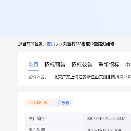
您当前的位置：
首页
刘园村235省道12盏路灯维修
首页
招标预告
招标公告
重新招标
中
省份地区：
北京
广东
上海
江苏
浙江
山东
湖北
四川
河北
2026-08-06
江苏省
项目编号
320724100N23030007
发布时间
2023-04-14 16:16:46