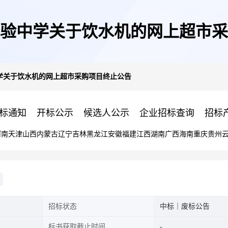
验中学关于饮水机的网上超市采
学关于饮水机的网上超市采购项目终止公告
标通知
开标公示
候选人公示
企业招标查询
招标
河南
天津
山西
内蒙古
辽宁
吉林
黑龙江
安徽
福建
江西
湖南
广西
海南
重庆
贵州
招标状态
中标｜废标公告
标书获取截止时间