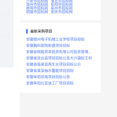
六安市招标网
淮北市招标网
滁州市招标网
阜阳市招标网
蚌埠市招标网
亳州市招标网
铜陵市招标网
安庆市招标网
最新采购项目
安徽宿州电子机械工业学校项目招标
安徽胸科医院新建项目招标
安徽省皖能资本投资有限公司投资管理系
统建设项目招标
安徽省凤台县项目招标公告大兴镇赵王村
安徽省临泉县再生水项目招标公示
安徽省棠溪抽水蓄能项目招标
安徽阜阳风电项目招标公告
安徽阜阳比亚迪工厂项目招标