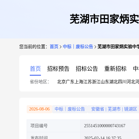
芜湖市田家炳实
您当前的位置：
首页
中标｜废标公告
芜湖市田家炳实验中
首页
招标预告
招标公告
重新招标
中
省份地区：
北京
广东
上海
江苏
浙江
山东
湖北
四川
河北
2026-08-06
中标｜废标公告
安徽省
|
芜湖市
|
镜湖区
项目编号
2551451000000743167
发布时间
2025-02-14 16:37:35