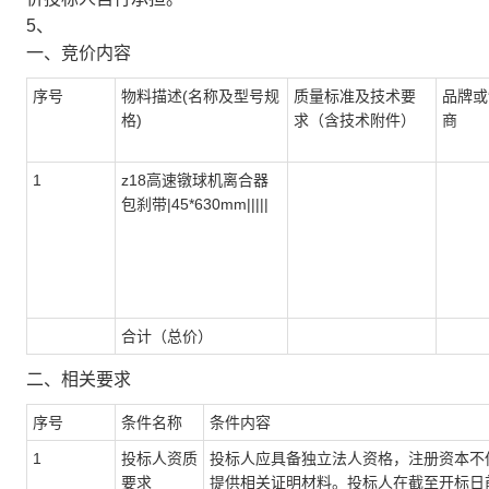
5、
一、竞价内容
序号
物料描述(名称及型号规
质量标准及技术要
品牌或
格)
求（含技术附件）
商
1
z18高速镦球机离合器
包刹带|45*630mm|||||
合计（总价）
二、相关要求
序号
条件名称
条件内容
1
投标人资质
投标人应具备独立法人资格，注册资本不
要求
提供相关证明材料。投标人在截至开标日