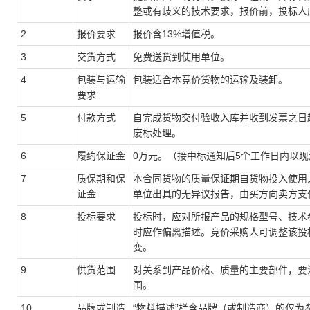
整或有歧义的技术要求，报价前，投标人
2
报价要求
报价含13%增值税。
3
交货方式
免费送货到使用单位。
4
包装与运输
包装适合本竞价货物的运输及装卸。
要求
5
付款方式
自完成货物交付验收入库并收到发票之日
废标处理。
6
履约保证金
0万元。（接中标通知后5个工作日内以
7
质保期和保
本合同货物的质量保证期自货物投入使用
证金
单位出具的无异议报告，由买方向卖方支
8
投标要求
投标时，应对所报产品的规格型号、技术
时应作偏离描述。竞价采购人可调整该投
变。
9
供货范围
对关系到产品价格、质量的主要部件，要
围。
10
品牌或制造
“物料描述”栏含品牌（或制造商）的仅为