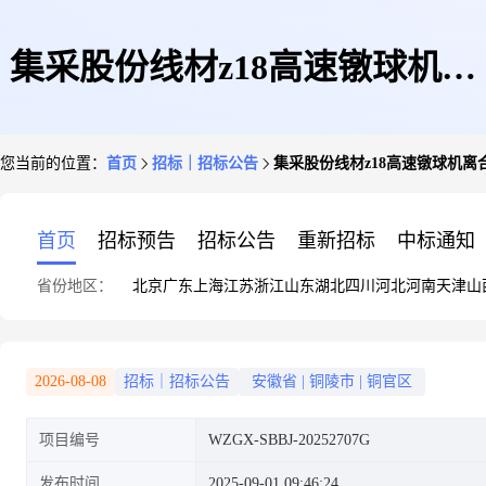
集采股份线材z18高速镦球机离
您当前的位置：
首页
招标｜招标公告
集采股份线材z18高速镦球机离
合器包刹带公开竞价公告(二次)
首页
招标预告
招标公告
重新招标
中标通知
省份地区：
北京
广东
上海
江苏
浙江
山东
湖北
四川
河北
河南
天津
山
2026-08-08
招标｜招标公告
安徽省
|
铜陵市
|
铜官区
项目编号
WZGX-SBBJ-20252707G
发布时间
2025-09-01 09:46:24