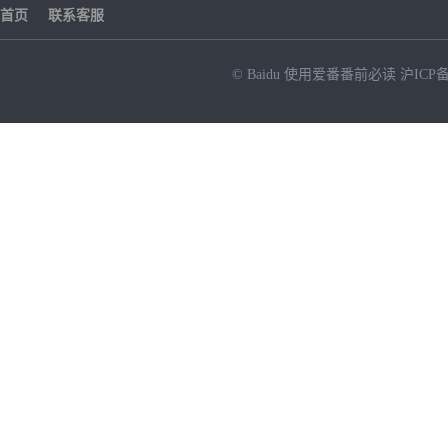
首页
联系客服
© Baidu
使用爱番番前必读
沪ICP备
NEW
HOT
暂时没有搜索结果…