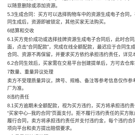
以随意删除或添加资源。
5.3生成合同：买方可以选择购物车中的资源生成电子合同
同生成后，资源即被锁定，其他买家无法购买。
6结算和交收
6.1买方竞价成功或选择挂牌资源生成电子合同后，此时合同
面，点击“合同配款”，完成在线全额配款，最迟应于合同生成当
合同、资源不再保留，并要求买方依约承担违约责任，详见
6.2合同生效后，买家需在交易平台创建提单后，方可去仓
7数量、重量异议处理
卖方不受理质量异议，牌号、规格、备注等参考信息仅作参
厂为准。
8违约责任
8.1买方逾期未全额配款，视为买方违约，买方将承担违约
“买家中心--我的合同”页面支付。拒不履行违约责任的买
履行合同，卖方将承担违约责任并支付违约金，每个违约合同
项向平台和卖方提出赔偿要求。