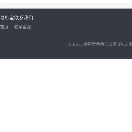
寻标宝
联系我们
首页
联系客服
© Baidu
使用爱番番前必读
沪ICP备
NEW
HOT
暂时没有搜索结果…