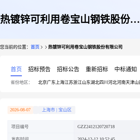
热镀锌可利用卷宝山钢铁股份有
您当前的位置：
首页
热镀锌可利用卷宝山钢铁股份有限公司
限公司
首页
招标预告
招标公告
重新招标
中标通知
省份地区：
北京
广东
上海
江苏
浙江
山东
湖北
四川
河北
河南
天津
山
2026-08-07
上海市
|
宝山区
项目编号
GZZ2412120720718
发布时间
2024-12-12 10:52:45