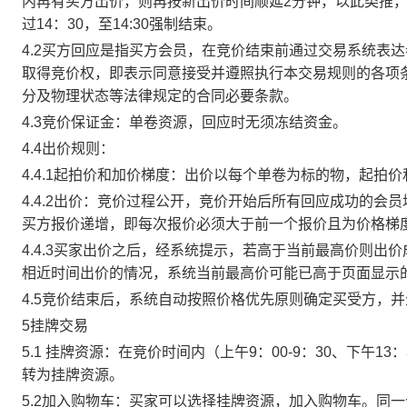
内再有买方出价，则再按新出价时间顺延2分钟，以此类推
过14：30，至14:30强制结束。
4.2买方回应是指买方会员，在竞价结束前通过交易系统表
取得竞价权，即表示同意接受并遵照执行本交易规则的各项
分及物理状态等法律规定的合同必要条款。
4.3竞价保证金：单卷资源，回应时无须冻结资金。
4.4出价规则：
4.4.1起拍价和加价梯度：出价以每个单卷为标的物，起拍
4.4.2出价：竞价过程公开，竞价开始后所有回应成功的
买方报价递增，即每次报价必须大于前一个报价且为价格梯
4.4.3买家出价之后，经系统提示，若高于当前最高价则
相近时间出价的情况，系统当前最高价可能已高于页面显示
4.5竞价结束后，系统自动按照价格优先原则确定买受方，
5挂牌交易
5.1 挂牌资源：在竞价时间内（上午9：00-9：30、下午1
转为挂牌资源。
5.2加入购物车：买家可以选择挂牌资源，加入购物车。同