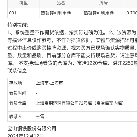
拼盘
品名
牌号
001
热镀锌可利用卷
热镀锌可利用卷
0.70
特别提醒:
1、系统重量不作提货依据，按实际过磅为准。 2、该资源
等描述信息仅作参考，不作为提货依据，实物与资源描述可
过程中出价或购买挂牌资源，视为买方已现场确认实物质量
量、数量和品质。目前部分仓库不能支持现场看货，请注意
库。 不支持现场看货的仓库为：宝冶1220仓库、湛江2250
联系信息
存放地
上海市-上海市
看货时间
-
看货仓库
上海宝钢运输有限公司72号库（宝冶库室内库）
联系人
王雷
宝山钢铁股份有限公司
2024年12月12日