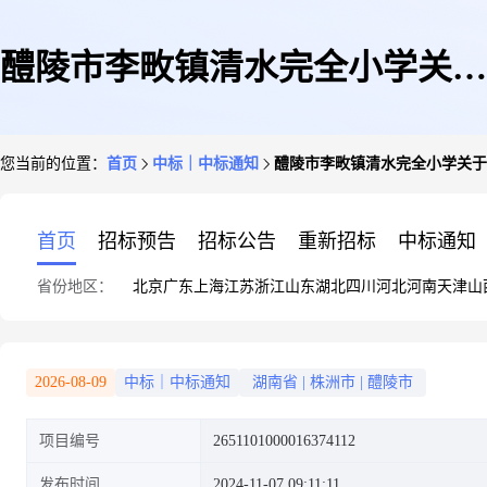
醴陵市李畋镇清水完全小学关于
您当前的位置：
首页
中标｜中标通知
醴陵市李畋镇清水完全小学关于
食品和饮料专门零售服务的网上
首页
招标预告
招标公告
重新招标
中标通知
省份地区：
北京
广东
上海
江苏
浙江
山东
湖北
四川
河北
河南
天津
山
超市采购项目成交公告
2026-08-09
中标｜中标通知
湖南省
|
株洲市
|
醴陵市
项目编号
2651101000016374112
发布时间
2024-11-07 09:11:11