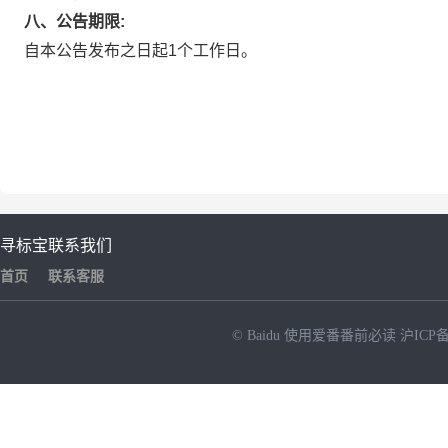
八、公告期限:
自本公告发布之日起1个工作日。
寻标宝
联系我们
首页
联系客服
© Baidu
使用爱番番前必读
沪ICP备
NEW
HOT