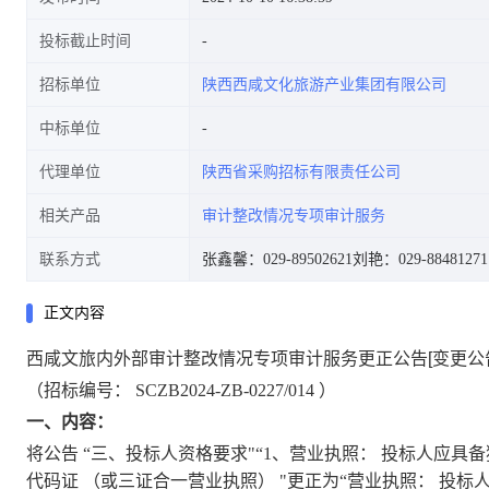
投标截止时间
招标单位
陕西西咸文化旅游产业集团有限公司
中标单位
代理单位
陕西省采购招标有限责任公司
相关产品
审计整改情况专项审计服务
联系方式
张鑫馨：029-89502621
刘艳：029-88481271
正文内容
西咸文旅内外部审计整改情况专项审计服务更正公告[变更公
（招标编号：
SCZB2024-ZB-0227/014
）
一、内容：
将公告
“三、投标人资格要求"“1、营业执照：
投标人应具备
代码证
（或三证合一营业执照）
"更正为“营业执照：
投标