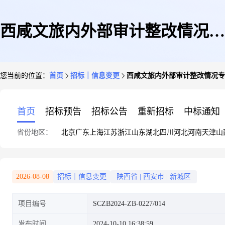
西咸文旅内外部审计整改情况专
您当前的位置：
首页
招标｜信息变更
西咸文旅内外部审计整改情况专
项审计服务更正公告[变更公告]
首页
招标预告
招标公告
重新招标
中标通知
省份地区：
北京
广东
上海
江苏
浙江
山东
湖北
四川
河北
河南
天津
山
2026-08-08
招标｜信息变更
陕西省
|
西安市
|
新城区
项目编号
SCZB2024-ZB-0227/014
发布时间
2024-10-10 16:38:59