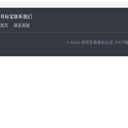
寻标宝
联系我们
首页
联系客服
© Baidu
使用爱番番前必读
沪ICP备
NEW
HOT
暂时没有搜索结果…