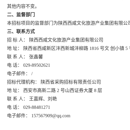
其他内容不变。
二、监督部门
本招标项目的监督部门为陕西西咸文化旅游产业集团有限公
三、联系方式
招
标
人：
陕西西咸文化旅游产业集团有限公司
地
址：
陕西省西咸新区沣西新城沣柳路
1816
号文
创小镇
5
联
系
人：
张鑫馨
电
话：
029-89502621
电子邮件：
/
招标代理机构：
陕西省采购招标有限责任公司
地
址：
西安市高新二路
2
号山西证券大厦
8
层
联
系
人：
王嘉辉、刘艳
电
话：
029-88481271
电子邮件：
157567909@qq.com