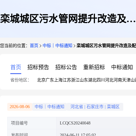
栾城城区污水管网提升改造及配
您当前的位置：
首页
中标｜中标通知
栾城城区污水管网提升改造及配
套设施项目-张举路电力线路迁
首页
招标预告
招标公告
重新招标
中标通知
省份地区：
北京
广东
上海
江苏
浙江
山东
湖北
四川
河北
河南
天津
山
改工程竞争性磋商中标公告
2026-08-06
中标｜中标通知
河北省
|
石家庄市
|
栾城区
项目编号
LCQCS20240048
发布时间
2024-06-11 17:05:02