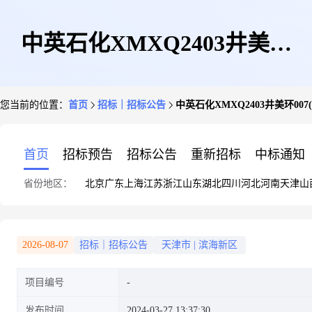
中英石化XMXQ2403井美环
您当前的位置：
首页
招标｜招标公告
中英石化XMXQ2403井美环007
007(江苏长凯)(独家采购)
首页
招标预告
招标公告
重新招标
中标通知
省份地区：
北京
广东
上海
江苏
浙江
山东
湖北
四川
河北
河南
天津
山
2026-08-07
招标｜招标公告
天津市
|
滨海新区
项目编号
发布时间
2024-03-27 13:37:30