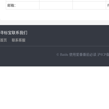
邮箱：
寻标宝
联系我们
首页
联系客服
© Baidu
使用爱番番前必读
沪ICP备
NEW
HOT