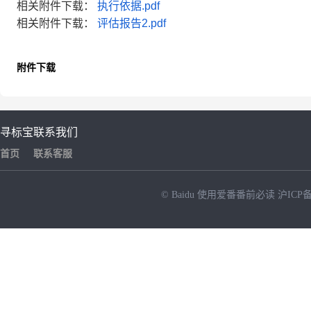
相关附件下载：
执行依据.pdf
相关附件下载：
评估报告2.pdf
附件下载
寻标宝
联系我们
首页
联系客服
© Baidu
使用爱番番前必读
沪ICP备
NEW
HOT