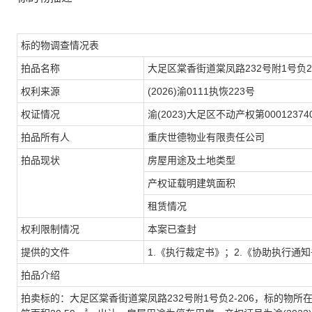
标的物调查情况表
拍品名称
大足区棠香街道棠凤路232号附1号负2-
权利来源
(202
6
)渝0111执恢
223
号
权证情况
渝(2023)大足区不动产权第00012374
拍品所有人
重庆世德物业有限责任公司
拍品现状
房屋用途及土地类型
产权证载明建筑面积
租赁情况
权利限制情况
本案
已
查封
提供的文件
1.《执行裁定书》；2.《协助执行通
拍品介绍
拍卖标的：
大足区棠香街道棠凤路232号附1号负2-206
，标的物所在