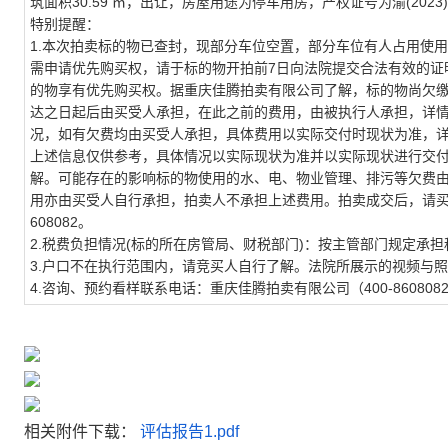
筑面积
30.59
㎡，出让，房屋用途为
停车用房
，产权证号为渝(2023
特别提醒：
1.
本次拍卖标的物已查封，现部分车位空置，部分车位有人占用使用
需申请优先购买权，请于标的物
开拍前7日
向法院提交合法有效的证
的物享有优先购买权。据重庆佳腾拍卖有限公司了解，标的物尚欠
达之日起后由买受人承担
，
在此之前的费用，由被执行人承担
，
详
况，如有欠费均由买受人承担，具体费用以实际交付时现状为准，
上述信息仅供参考，具体情况以实际现状为准并以实际现状进行交
解。可能存在的影响标的物使用的水、电、物业管理、排污等欠费
用亦由买受人自行承担，拍卖人不承担上述费用。拍卖成交后，请
608082
。
2.税费负担情况(标的所在房管局、财税部门)：按主管部门规定承
3.户口不在执行范围内，请竞买人自行了解。法院所展示的视频与
4.咨询、预约看样联系电话：
重庆佳腾拍卖有限公司（
400-860808
相关附件下载：
评估报告1.pdf