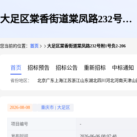
大足区棠香街道棠凤路232号附1
您当前的位置：
首页
大足区棠香街道棠凤路232号附1号负2-206
号负2-206
首页
招标预告
招标公告
重新招标
中标通知
省份地区：
北京
广东
上海
江苏
浙江
山东
湖北
四川
河北
河南
天津
山
2026-08-08
重庆市
|
大足区
项目编号
发布时间
2026-06-06 08:07:48