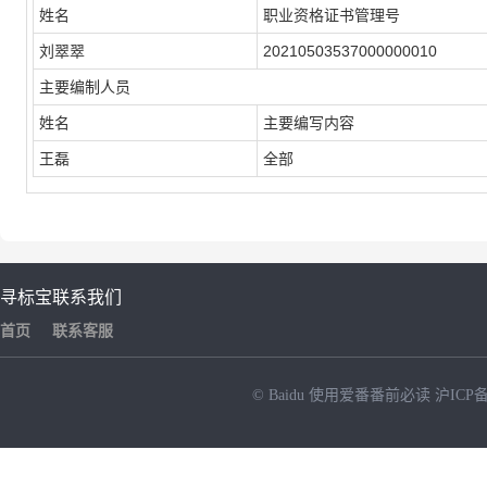
姓名
职业资格证书管理号
刘翠翠
20210503537000000010
主要编制人员
姓名
主要编写内容
王磊
全部
寻标宝
联系我们
首页
联系客服
© Baidu
使用爱番番前必读
沪ICP备
NEW
HOT