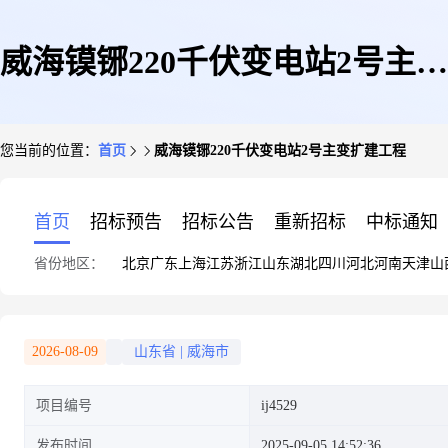
威海镆铘220千伏变电站2号主变
您当前的位置：
首页
威海镆铘220千伏变电站2号主变扩建工程
扩建工程
首页
招标预告
招标公告
重新招标
中标通知
省份地区：
北京
广东
上海
江苏
浙江
山东
湖北
四川
河北
河南
天津
山
2026-08-09
山东省
|
威海市
项目编号
ij4529
发布时间
2025-09-05 14:52:36