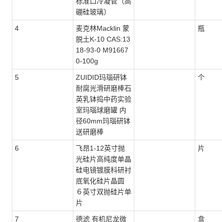
标准口冷凝管（高
硼硅玻璃）
4
麦克林Macklin 蒙
瓶
脱土K-10 CAS:13
18-93-0 M91667
0-100g
5
ZUIDID玛瑙研钵
个
耐腐光滑研磨棒石
英乳钵捣中药实验
室玛瑙球磨罐 内
径60mm玛瑙研钵
送研磨棒
6
飞昂1-12英寸抛
片
光硅片高纯度单晶
硅电镜镀膜科研衬
底氧化硅片晶圆
６英寸双抛硅片单
片
7
德滤 有机尼龙微
盒