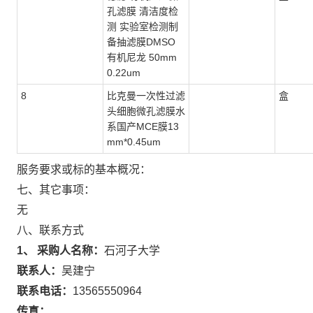
孔滤膜 清洁度检
测 实验室检测制
备抽滤膜DMSO
有机尼龙 50mm
0.22um
8
比克曼一次性过滤
盒
头细胞微孔滤膜水
系国产MCE膜13
mm*0.45um
服务要求或标的基本概况：
七、其它事项：
无
八、联系方式
1、 采购人名称：
石河子大学
联系人：
吴建宁
联系电话：
13565550964
传真：