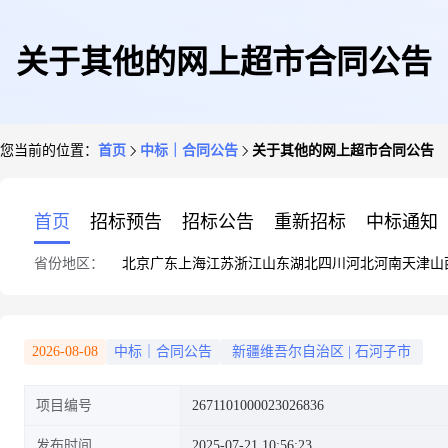
关于其他的网上超市合同公告
您当前的位置：
首页
中标｜合同公告
关于其他的网上超市合同公告
首页
招标预告
招标公告
重新招标
中标通知
省份地区：
北京
广东
上海
江苏
浙江
山东
湖北
四川
河北
河南
天津
山
2026-08-08
中标｜合同公告
新疆维吾尔自治区
|
石河子市
项目编号
2671101000023026836
发布时间
2025-07-21 10:56:23