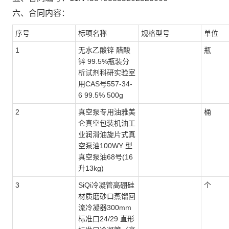
六、合同内容：
序号
标项名称
规格型号
单位
1
无水乙酸锌 醋酸
瓶
锌 99.5%瓶装分
析试剂科研实验室
用CAS号557-34-
6 99.5% 500g
2
真空泵专用油雅美
桶
仑真空包装机油工
业润滑油旋片式真
空泵油100WY 型
真空泵油68号(16
升13kg)
3
SiQi冷凝管高硼硅
个
材质磨砂口蒸馏回
流冷凝器300mm
标准口24/29 直形