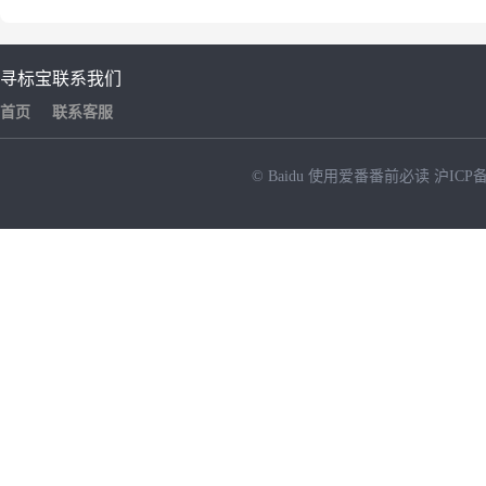
寻标宝
联系我们
首页
联系客服
© Baidu
使用爱番番前必读
沪ICP备
NEW
HOT
暂时没有搜索结果…