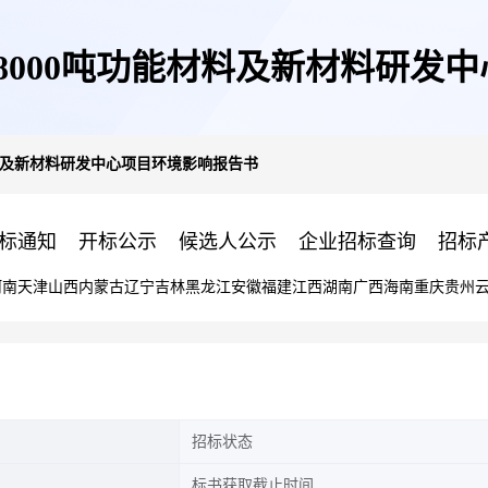
8000吨功能材料及新材料研发
材料及新材料研发中心项目环境影响报告书
标通知
开标公示
候选人公示
企业招标查询
招标
河南
天津
山西
内蒙古
辽宁
吉林
黑龙江
安徽
福建
江西
湖南
广西
海南
重庆
贵州
招标状态
标书获取截止时间