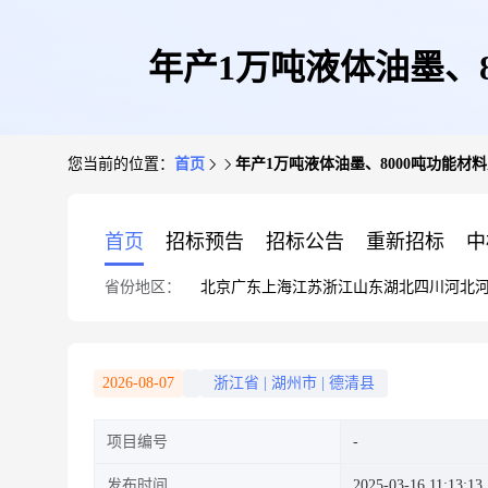
年产1万吨液体油墨、
您当前的位置：
首页
年产1万吨液体油墨、8000吨功能
首页
招标预告
招标公告
重新招标
中
省份地区：
北京
广东
上海
江苏
浙江
山东
湖北
四川
河北
2026-08-07
浙江省
|
湖州市
|
德清县
项目编号
发布时间
2025-03-16 11:13:13