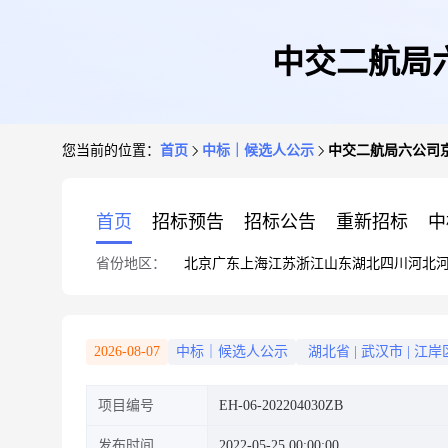
中交二航局
您当前的位置：
首页
中标｜候选人公示
中交二航局六公司
首页
招标预告
招标公告
重新招标
中
省份地区：
北京
广东
上海
江苏
浙江
山东
湖北
四川
河北
2026-08-07
中标｜候选人公示
湖北省
|
武汉市
|
江岸
项目编号
EH-06-202204030ZB
发布时间
2022-05-25 00:00:00