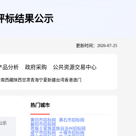
评标结果公示
更新时间：2026-07-25
产品分析
政府采购
公共资源交易中心
云南
西藏
陕西
甘肃
青海
宁夏
新疆
台湾
香港
澳门
热门城市
黄冈市招标网
黄石市招标网
公示
襄阳市招标网
恩施土家族苗族自治州招标网
咸宁市招标网
十堰市招标网