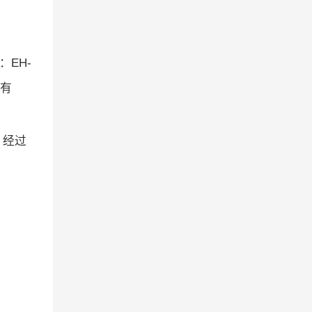
：
EH-
有
，经过