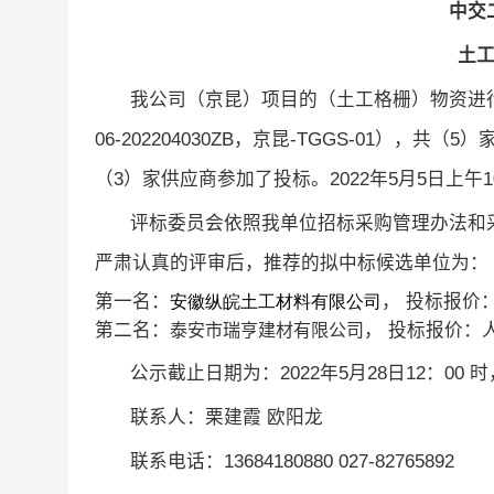
中交
土
我公司（京昆）项目的（土工格栅）物资进
06-202204030ZB
，京昆
-TGGS-01
），共（
5
）
（
3
）家供应商参加了投标。
2022
年
5
月
5
日上午
1
评标委员会依照我单位招标采购管理办法和
严肃认真的评审后，推荐的拟中标候选单位为：
第一名：
，
投标报价
安徽纵皖土工材料有限公司
第二名：
，
投标报价：
泰安市瑞亨建材有限公司
公示截止日期为：
2022
年
5
月
28
日
12
：
00
时
联系人：栗建霞
欧阳龙
联系电话：
13684180880
027-82765892