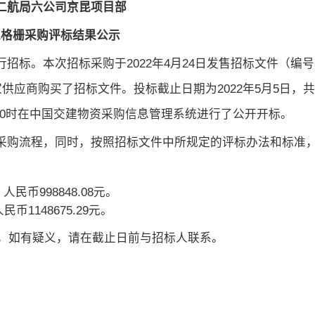
二航局六公司京昆项目部
工格栅采购评标结果公示
行招标。本次招标采购于
2022
年
4
月
24
日发售招标文件（编号
家供应商购买了招标文件。投标截止日期为
2022
年
5
月
5
日，共
0
时在中国交建物资采购信息管理系统进行了公开开标。
采购流程，同时，按照招标文件中所规定的评标办法和标准
：人民币
998848.08
元。
人民币
1148675.29
元。
，如有疑义，请在截止日前与招标人联系。