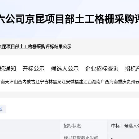
六公司京昆项目部土工格栅采购
京昆项目部土工格栅采购评标结果公示
标通知
开标公示
候选人公示
企业招标查询
招标
河南
天津
山西
内蒙古
辽宁
吉林
黑龙江
安徽
福建
江西
湖南
广西
海南
重庆
贵州
区
招标状态
中标｜候选人
标书获取截止时间