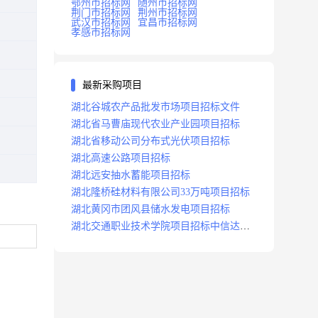
鄂州市招标网
随州市招标网
荆门市招标网
荆州市招标网
武汉市招标网
宜昌市招标网
孝感市招标网
最新采购项目
湖北谷城农产品批发市场项目招标文件
湖北省马曹庙现代农业产业园项目招标
湖北省移动公司分布式光伏项目招标
湖北高速公路项目招标
湖北远安抽水蓄能项目招标
湖北隆桥硅材料有限公司33万吨项目招标
湖北黄冈市团风县储水发电项目招标
湖北交通职业技术学院项目招标中信达咨
询