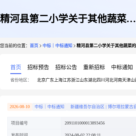
精河县第二小学关于其他蔬菜的
您当前的位置：
首页
中标｜中标通知
精河县第二小学关于其他蔬菜的
服务市场采购项目成交公告
首页
招标预告
招标公告
重新招标
中标通知
省份地区：
北京
广东
上海
江苏
浙江
山东
湖北
四川
河北
河南
天津
山
2026-08-10
中标｜中标通知
新疆维吾尔自治区
|
博尔塔拉蒙古
项目编号
2091101000013893456
发布时间
2024-08-02 22:08:11