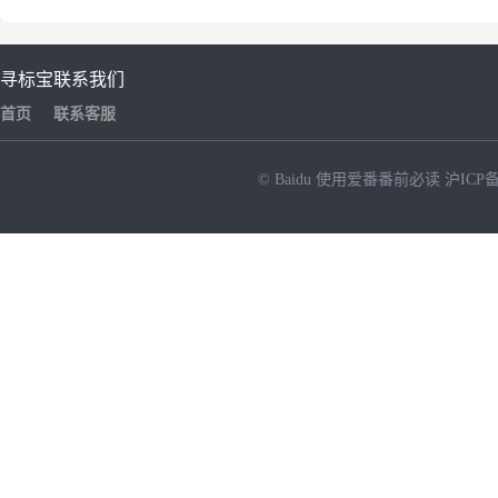
寻标宝
联系我们
首页
联系客服
© Baidu
使用爱番番前必读
沪ICP备
NEW
HOT
暂时没有搜索结果…