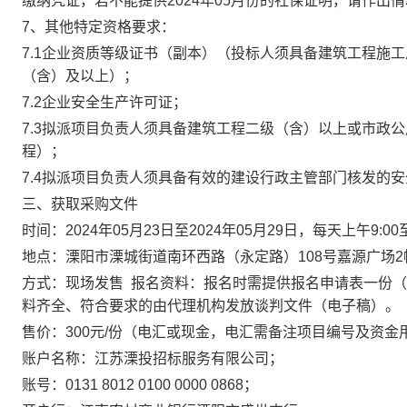
缴纳凭证，若不能提供2024年05月份的社保证明，请作出
7、其他特定资格要求：
7.1企业资质等级证书（副本）（投标人须具备建筑工程施
（含）及以上）；
7.2企业安全生产许可证；
7.3拟派项目负责人须具备建筑工程二级（含）以上或市政
程）；
7.4拟派项目负责人须具备有效的建设行政主管部门核发的安
三、获取采购文件
时间：
2024年05月23日至2024年05月29日
，每天上午
9:00
地点：
溧阳市溧城街道南环西路（永定路）
108号嘉源广场
方式：现场发售
报名资料：报名时需提供报名申请表一份（
料齐全、符合要求的由代理机构发放
谈判
文件（电子稿）。
售价
：
300
元
/份（电汇或现金，电汇需备注项目编号及资金
账户名称：江苏溧投招标服务有限公司；
账号：
0131 8012 0100 0000 0868；