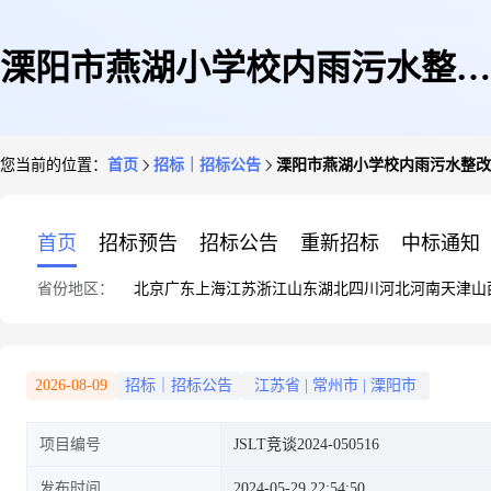
溧阳市燕湖小学校内雨污水整改
您当前的位置：
首页
招标｜招标公告
溧阳市燕湖小学校内雨污水整改
项目竞争性谈判公告
首页
招标预告
招标公告
重新招标
中标通知
省份地区：
北京
广东
上海
江苏
浙江
山东
湖北
四川
河北
河南
天津
山
2026-08-09
招标｜招标公告
江苏省
|
常州市
|
溧阳市
项目编号
JSLT竞谈2024-050516
发布时间
2024-05-29 22:54:50