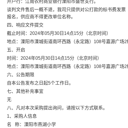
开户行：江南农村商业银行溧阳市盛世支行。
谈判文件售后一概不退，我司只提供对公打款的标书费发票
报名，供应商不得更改单位名称。
四、
响应文件提交
截止时间：
20
24
年
05
月
30
日
14
点
15
分
（北京时间）
地点：
溧阳市溧城街道南环西路（永定路）
108号嘉源广场
五、开启
时间：
20
24
年
05
月
30
日
14
点
15
分
（北京时间）
地点：
溧阳市溧城街道南环西路（永定路）
108号嘉源广场
六、公告期限
自本
公告
发布之日起
5个工作日
。
七、其他补充事宜
无
八、凡对本次采购提出询问，请按以下方式联系。
1、采购人信息
名
称：
溧阳市燕湖小学