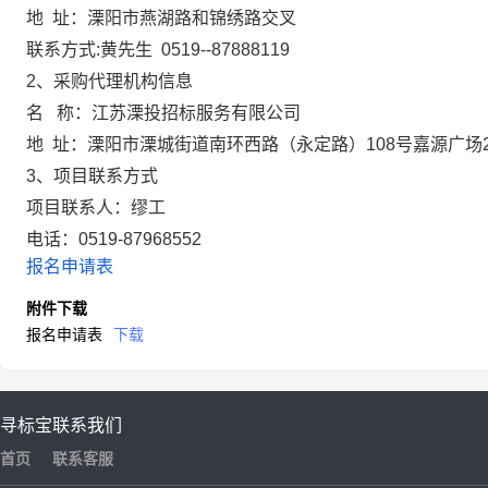
地
址：
溧阳市燕湖路和锦绣路交叉
联系方式
:黄先生 0519--87888119
2、采购代理机构信息
名
称：
江苏溧投招标服务有限公司
地
址：
溧阳市溧城街道南环西路（永定路）
108号嘉源广
3、项目联系方式
项目联系人：
缪工
电话：
0519-8796855
2
报名申请表
附件下载
报名申请表
下载
寻标宝
联系我们
首页
联系客服