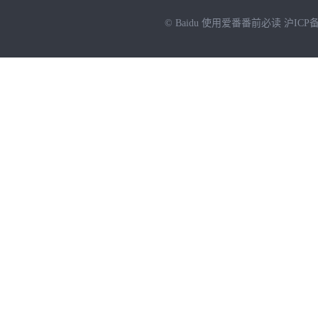
© Baidu
使用爱番番前必读
沪ICP备
NEW
HOT
暂时没有搜索结果…