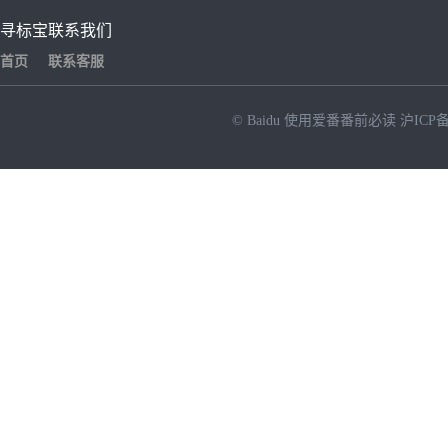
寻标宝
联系我们
首页
联系客服
© Baidu
使用爱番番前必读
沪ICP备
NEW
HOT
暂时没有搜索结果…