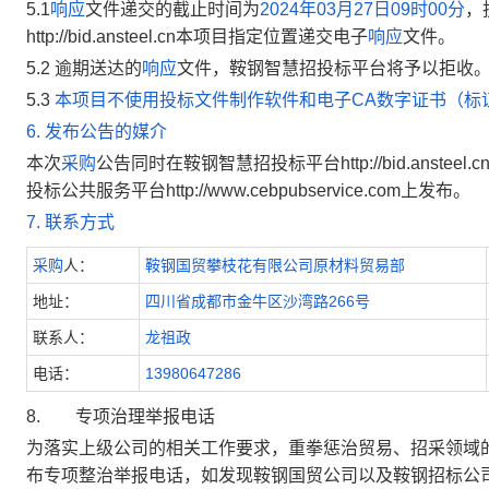
5.1
响应
文件递交的截止时间为
2024年03月27日09时00分
，
http://bid.ansteel.cn本项目指定位置递交电子
响应
文件。
5.2 逾期送达的
响应
文件，
鞍钢智慧
招投标平台将予以拒收
5.3
本项目不使用投标文件制作软件和电子CA数字证书（标证
6.
发布公告的媒介
本次
采购
公告同时在鞍钢智慧招投标平台http://bid.ansteel.c
投标公共服务平台http://www.cebpubservice.com上发布。
7
.
联系方式
采购
人：
鞍钢国贸攀枝花有限公司原材料贸易部
地址：
四川省成都市金牛区沙湾路266号
联系人：
龙祖政
电话：
13980647286
8.
专项治理举报电话
为落实上级公司的相关工作要求，重拳惩治贸易、招采领域的
布专项整治举报电话，如发现鞍钢国贸公司以及鞍钢招标公