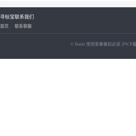
寻标宝
联系我们
首页
联系客服
© Baidu
使用爱番番前必读
沪ICP备
NEW
HOT
暂时没有搜索结果…