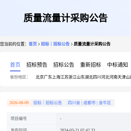
质量流量计采购公告
您当前的位置：
首页
招标｜招标公告
质量流量计采购公告
首页
招标预告
招标公告
重新招标
中标通知
省份地区：
北京
广东
上海
江苏
浙江
山东
湖北
四川
河北
河南
天津
山
2026-08-09
招标｜招标公告
四川省
|
成都市
|
金牛区
项目编号
发布时间
2024-03-21 02:42:33