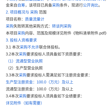
金来自
自筹
，该项目已具备
采购
条件，现进行
公开询比
。
2.
项目概况与
采购
范围
项目名称：
质量流量计
采购
失败转其他采购方式：
转谈判采购
本项目
采购
内容、范围及规模详见附件《物料清单附件.pdf
3.
投标人资格要求
3.1 本次
采购
不允许
联合体投标。
3.2本次
采购
要求投标人须具备如下资质要求：
（1）流通型营业执照
（2）生产型营业执照
3.3本次
采购
要求投标人
需满足如下
注册资金
要求：
生产型注册资金：100.0（万元）及以上
流通型注册资金：100.0（万元）及以上
3.4本次
采购
要求投标人须具备如下业绩要求：
详见附件（如有需要）