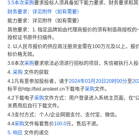
3.5本次
采购
要求投标人须具备如下能力要求、财务要求和其
财务要求：详见附件（如有需要）
能力要求：详见附件（如有需要）
其他要求：1. 指定品牌如由代理商报价的须有制造商授权
授权证书原件扫描件。
2. 以人民币报价的供应商注册资金需在100万元及以上，
标价格无效。
3.6
本次
采购
要求
依法必须进行招标的项目，失信被执行人投
4.
采购
文件的获取
4.1
凡有意参加投标者，请于
2024年03月20日20时00分
至
2
标平台http://bid.ansteel.cn下载电子
采购
文件。
4.2下载电子
采购
文件方式：用户登录进入系统主页面，在“公
关费用后自行下载文件。
4.3支付方式：个人/企业网银支付、支付宝、微信。
4.4
采购
文件每套售价
100.0
元，售后不退。
5.
响应
文件的递交