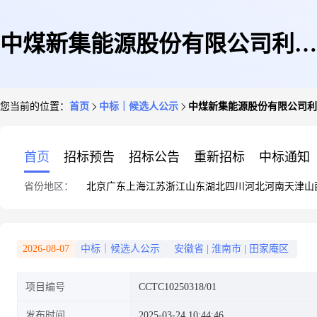
中煤新集能源股份有限公司利辛
您当前的位置：
首页
中标｜候选人公示
中煤新集能源股份有限公司利
发电2025年度锅炉燃烧器备件一
首页
招标预告
招标公告
重新招标
中标通知
省份地区：
北京
广东
上海
江苏
浙江
山东
湖北
四川
河北
河南
天津
山
批采购项目中标候选人公示
2026-08-07
中标｜候选人公示
安徽省
|
淮南市
|
田家庵区
项目编号
CCTC10250318/01
发布时间
2025-03-24 10:44:46