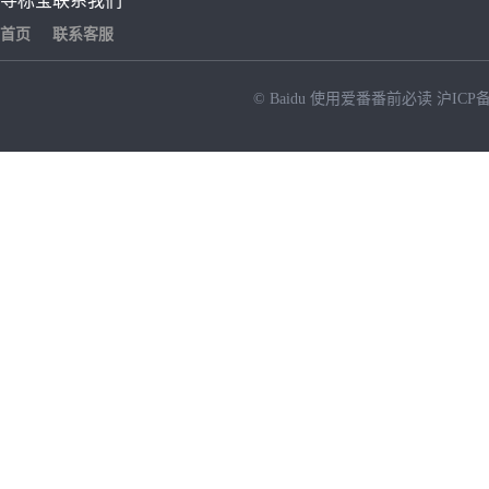
寻标宝
联系我们
首页
联系客服
© Baidu
使用爱番番前必读
沪ICP备
NEW
HOT
暂时没有搜索结果…