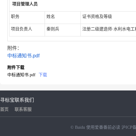
项目管理人员
职务
姓名
证书资格及等级
项目负责人
秦则兵
注册二级建造师·水利水电工
附件：
中标通知书.pdf
附件下载
中标通知书.pdf
下载
寻标宝
联系我们
首页
联系客服
© Baidu
使用爱番番前必读
沪ICP备