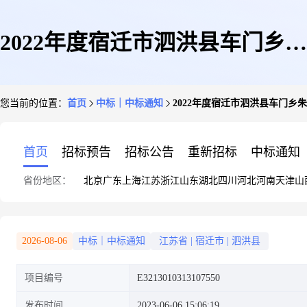
2022年度宿迁市泗洪县车门乡朱
您当前的位置：
首页
中标｜中标通知
2022年度宿迁市泗洪县车门乡
庄片高标准农田建设项目(财政
首页
招标预告
招标公告
重新招标
中标通知
省份地区：
北京
广东
上海
江苏
浙江
山东
湖北
四川
河北
河南
天津
山
补助)结余资金增做工程
2026-08-06
中标｜中标通知
江苏省
|
宿迁市
|
泗洪县
项目编号
E3213010313107550
发布时间
2023-06-06 15:06:19