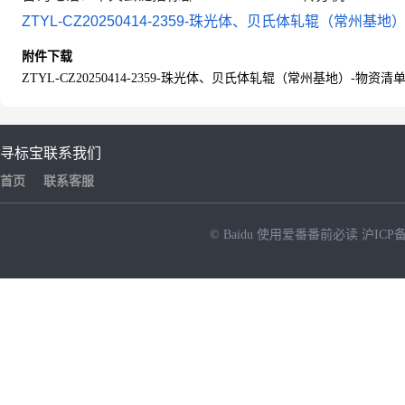
ZTYL-CZ20250414-2359-珠光体、贝氏体轧辊（常州基地）
附件下载
ZTYL-CZ20250414-2359-珠光体、贝氏体轧辊（常州基地）-物资清单下
寻标宝
联系我们
首页
联系客服
© Baidu
使用爱番番前必读
沪ICP备
NEW
HOT