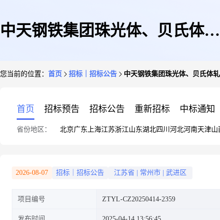
中天钢铁集团珠光体、贝氏体轧
您当前的位置：
首页
招标｜招标公告
中天钢铁集团珠光体、贝氏体轧
辊(常州基地)招标公告
首页
招标预告
招标公告
重新招标
中标通知
省份地区：
北京
广东
上海
江苏
浙江
山东
湖北
四川
河北
河南
天津
山
2026-08-07
招标｜招标公告
江苏省
|
常州市
|
武进区
项目编号
ZTYL-CZ20250414-2359
发布时间
2025-04-14 13:56:45