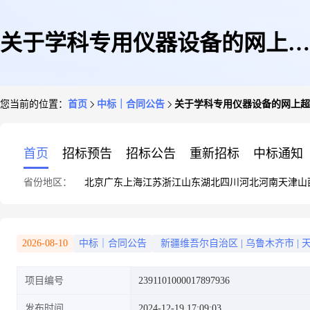
关于学科专用仪器设备的网上超
您当前的位置：
首页
中标｜合同公告
关于学科专用仪器设备的网上超
市合同公告
首页
招标预告
招标公告
重新招标
中标通知
省份地区：
北京
广东
上海
江苏
浙江
山东
湖北
四川
河北
河南
天津
山
2026-08-10
中标｜合同公告
新疆维吾尔自治区
|
乌鲁木齐市
|
项目编号
2391101000017897936
发布时间
2024-12-19 17:09:03