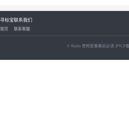
寻标宝
联系我们
首页
联系客服
© Baidu
使用爱番番前必读
沪ICP备
NEW
HOT
暂时没有搜索结果…