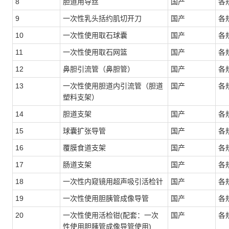
8
胆道用导丝
国产
各
9
一次性乳头括约肌切开刀
国产
各
10
一次性使用取石球囊
国产
各
11
一次性使用取石网篮
国产
各
12
鼻胆引流管（鼻胆管）
国产
各
13
一次性使用胆道内引流管（胆道
国产
各
塑料支架）
14
胆道支架
国产
各
15
球囊扩张导管
国产
各
16
覆膜食道支架
国产
各
17
肠道支架
国产
各
18
一次性内窥镜用超声吸引活检针
国产
各
19
一次性使用胆胰管成像导管
国产
各
20
一次性使用活检钳
(配套：一次
国产
各
性使用胆胰管成像导管使用)