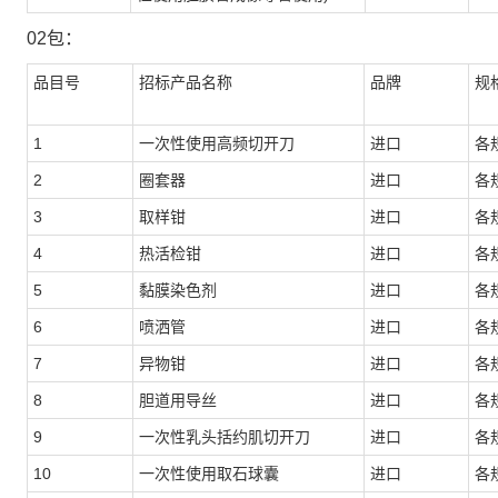
02包：
品目号
招标产品名称
品牌
规
1
一次性使用高频切开刀
进口
各
2
圈套器
进口
各
3
取样钳
进口
各
4
热活检钳
进口
各
5
黏膜染色剂
进口
各
6
喷洒管
进口
各
7
异物钳
进口
各
8
胆道用导丝
进口
各
9
一次性乳头括约肌切开刀
进口
各
10
一次性使用取石球囊
进口
各