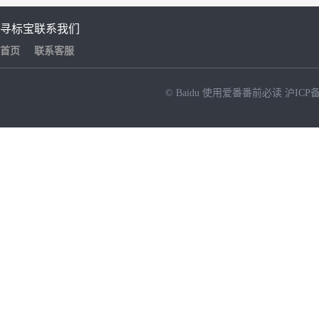
寻标宝
联系我们
首页
联系客服
© Baidu
使用爱番番前必读
沪ICP备
NEW
HOT
暂时没有搜索结果…