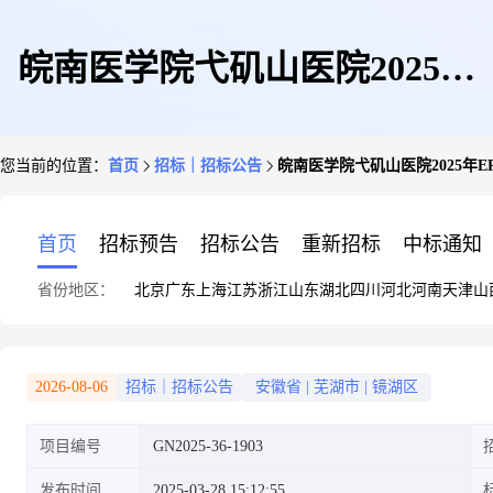
皖南医学院弋矶山医院2025年
您当前的位置：
首页
招标｜招标公告
皖南医学院弋矶山医院2025年
ERCP相关耗材采购及相关服务
首页
招标预告
招标公告
重新招标
中标通知
省份地区：
北京
广东
上海
江苏
浙江
山东
湖北
四川
河北
河南
天津
山
招标公告
2026-08-06
招标｜招标公告
安徽省
|
芜湖市
|
镜湖区
项目编号
GN2025-36-1903
发布时间
2025-03-28 15:12:55