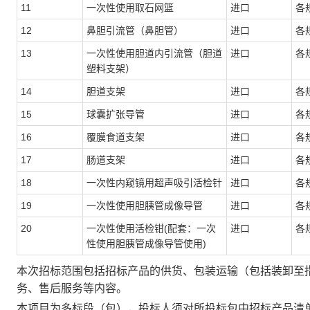
11
一次性使用取石网篮
进口
各
12
鼻胆引流管（鼻胆管）
进口
各
13
一次性使用胆道内引流管（胆道
进口
各
塑料支架）
14
胆道支架
进口
各
15
球囊扩张导管
进口
各
16
覆膜食道支架
进口
各
17
肠道支架
进口
各
18
一次性内窥镜用超声吸引活检针
进口
各
19
一次性使用胆胰管成像导管
进口
各
20
一次性使用活检钳
(配套：一次
进口
各
性使用胆胰管成像导管使用)
本次招标范围包括招标产品的供货、包装运输（包括装卸至
务、售后服务等内容。
本项目为多标段（包），投标人须对所投标包中招标产品清