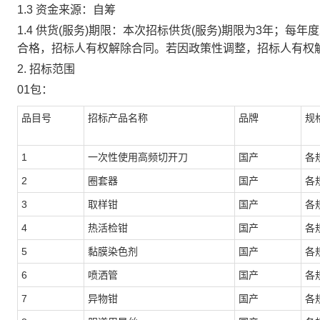
1.3 资金来源：自筹
1.4 供货(服务)期限：本次招标供货(服务)期限为3年；
合格，招标人有权解除合同。若因政策性调整，招标人有权
2. 招标范围
01包：
品目号
招标产品名称
品牌
规
1
一次性使用高频切开刀
国产
各
2
圈套器
国产
各
3
取样钳
国产
各
4
热活检钳
国产
各
5
黏膜染色剂
国产
各
6
喷洒管
国产
各
7
异物钳
国产
各