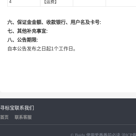
4
【运费】
六、保证金金额、收款银行、用户名及卡号:
七、其他补充事宜:
八、公告期限:
自本公告发布之日起1个工作日。
寻标宝
联系我们
首页
联系客服
© Baidu
使用爱番番前必读
沪ICP备