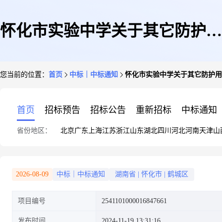
怀化市实验中学关于其它防护用
您当前的位置：
首页
中标｜中标通知
怀化市实验中学关于其它防护用
品的网上超市采购项目成交公告
首页
招标预告
招标公告
重新招标
中标通知
省份地区：
北京
广东
上海
江苏
浙江
山东
湖北
四川
河北
河南
天津
山
2026-08-09
中标｜中标通知
湖南省
|
怀化市
|
鹤城区
项目编号
2541101000016847661
发布时间
2024-11-19 13:31:16