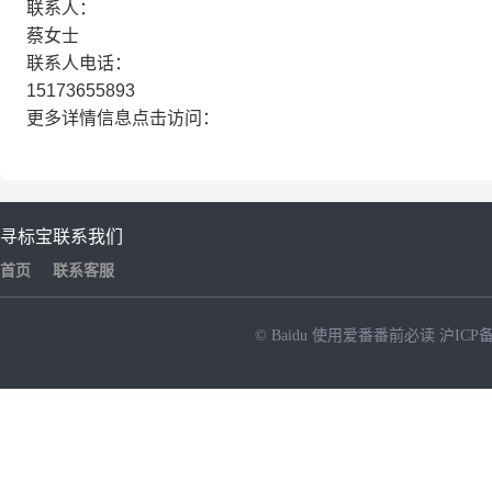
联系人：
蔡女士
联系人电话：
15173655893
更多详情信息点击访问：
寻标宝
联系我们
首页
联系客服
© Baidu
使用爱番番前必读
沪ICP备
NEW
HOT