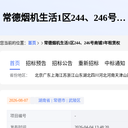
常德烟机生活1区244、246号商
您当前的位置：
首页
常德烟机生活1区244、246号商铺3年租赁权
铺3年租赁权
首页
招标预告
招标公告
重新招标
中标通知
省份地区：
北京
广东
上海
江苏
浙江
山东
湖北
四川
河北
河南
天津
山
2026-08-07
湖南省
|
常德市
|
武陵区
项目编号
发布时间
2026-04-04 13:48:20