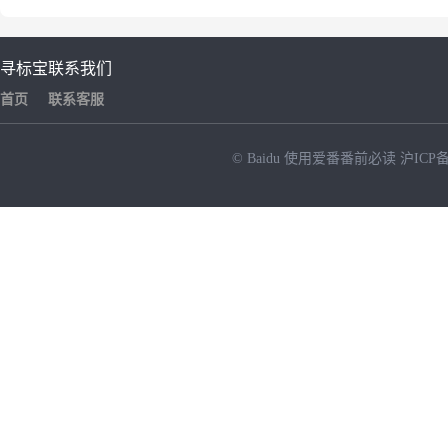
寻标宝
联系我们
首页
联系客服
© Baidu
使用爱番番前必读
沪ICP备
NEW
HOT
暂时没有搜索结果…