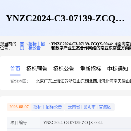
YNZC2024-C3-07139-ZCQX-
您当前的
首
招标｜招
YNZC2024-C3-07139-ZCQX-0
位置：
页
标公告
和数字产业生态合作网络的南亚东南亚方向
0044:《面向南亚东南亚数字出
首页
招标预告
招标公告
重新招标
中标通知
省份地区：
北京
广东
上海
江苏
浙江
山东
湖北
四川
河北
河南
天津
山
海总部基地建设规划和数字合作
2026-08-07
招标｜招标公告
云南省
|
昆明市
|
官渡区
项目编号
YNZC2024-C3-07139-ZCQX-0044
赋能中心设计》《南亚东南亚数