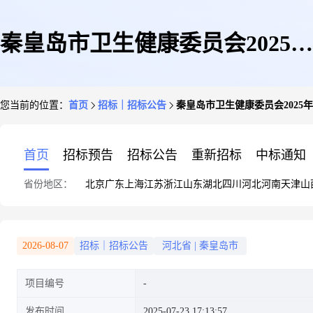
秦皇岛市卫生健康委员会2025年
您当前的位置：
首页
招标｜招标公告
秦皇岛市卫生健康委员会202
放射工作人员在线培训考试信息
首页
招标预告
招标公告
重新招标
中标通知
省份地区：
北京
广东
上海
江苏
浙江
山东
湖北
四川
河北
河南
天津
山
系统招标公告
2026-08-07
招标｜招标公告
河北省
|
秦皇岛市
项目编号
发布时间
2025-07-23 17:13:57