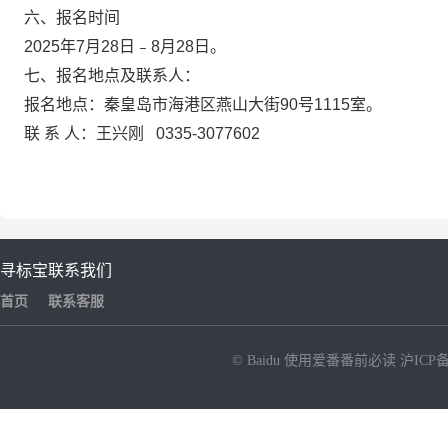
六、报名时间
2025年7月28日﹣8月28日。
七、报名地点及联系人：
报名地点：秦皇岛市海港区燕山大街
90号1115室。
联
系
人：王兴刚
0335-3077602
寻标宝
联系我们
首页
联系客服
© Baidu
使用爱番番前必读
沪ICP备
NEW
HOT