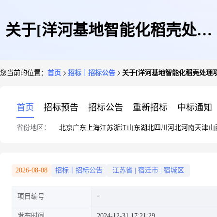
关于[洋河基地智能化稻壳处理
您当前的位置：
首页
招标｜招标公告
关于[洋河基地智能化稻壳处理项
项目][直接选取][编制项目可行
首页
招标预告
招标公告
重新招标
中标通知
省份地区：
北京
广东
上海
江苏
浙江
山东
湖北
四川
河北
河南
天津
山
性研究报告]中介服务机构的公
2026-08-08
招标｜招标公告
江苏省
|
宿迁市
|
宿城区
项目编号
告
发布时间
2024-12-31 17:21:29