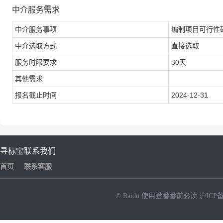
中介服务需求
中介服务事项
编制项目可行性
中介选取方式
直接选取
服务时限要求
30天
其他需求
报名截止时间
2024-12-31
寻标宝
联系我们
首页
联系客服
© Baidu
使用爱番番前必读
沪ICP备