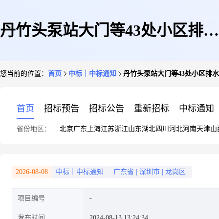
丹竹头泵站大门等43处小区排水
您当前的位置：
首页
中标｜中标通知
丹竹头泵站大门等43处小区排
设施应急清疏项目结果公告
首页
招标预告
招标公告
重新招标
中标通知
省份地区：
北京
广东
上海
江苏
浙江
山东
湖北
四川
河北
河南
天津
山
2026-08-08
中标｜中标通知
广东省
|
深圳市
|
龙岗区
项目编号
发布时间
2024-08-13 13:24:34