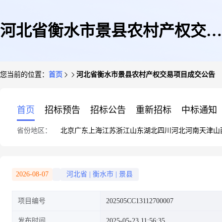
河北省衡水市景县农村产权交易
您当前的位置：
首页
河北省衡水市景县农村产权交易项目成交公告
项目成交公告
首页
招标预告
招标公告
重新招标
中标通知
省份地区：
北京
广东
上海
江苏
浙江
山东
湖北
四川
河北
河南
天津
山
2026-08-07
河北省
|
衡水市
|
景县
项目编号
202505CC13112700007
发布时间
2025-05-23 11:56:35