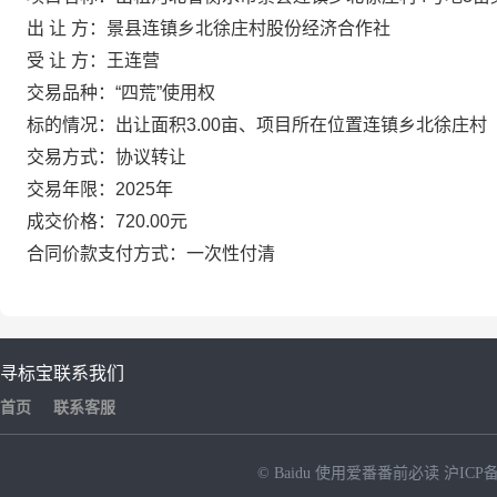
出 让 方：景县连镇乡北徐庄村股份经济合作社
受 让 方：王连营
交易品种：“四荒”使用权
标的情况：出让面积3.00亩、项目所在位置连镇乡北徐庄村
交易方式：协议转让
交易年限：2025年
成交价格：720.00元
合同价款支付方式：一次性付清
寻标宝
联系我们
首页
联系客服
© Baidu
使用爱番番前必读
沪ICP备