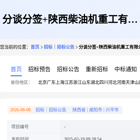
分谈分签+陕西柴油机重工有限
您当前的位置：
首页
招标｜招标公告
分谈分签+陕西柴油机重工有限
公司+测振设备维修的询价书
首页
招标预告
招标公告
重新招标
中标通知
省份地区：
北京
广东
上海
江苏
浙江
山东
湖北
四川
河北
河南
天津
山
2026-08-08
招标｜招标公告
陕西省
|
咸阳市
|
兴平市
项目编号
发布时间
2025-02-19 09:28:54