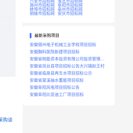
六安市招标网
淮北市招标网
滁州市招标网
阜阳市招标网
蚌埠市招标网
亳州市招标网
铜陵市招标网
安庆市招标网
最新采购项目
安徽宿州电子机械工业学校项目招标
安徽胸科医院新建项目招标
安徽省皖能资本投资有限公司投资管理系
统建设项目招标
安徽省凤台县项目招标公告大兴镇赵王村
安徽省临泉县再生水项目招标公示
安徽省棠溪抽水蓄能项目招标
安徽阜阳风电项目招标公告
安徽阜阳比亚迪工厂项目招标
采购谈