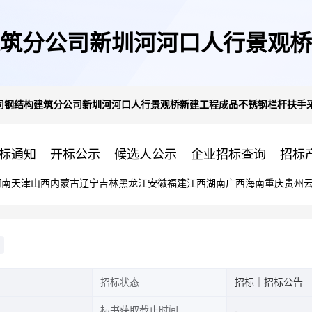
筑分公司新圳河河口人行景观桥
司钢结构建筑分公司新圳河河口人行景观桥新建工程成品不锈钢栏杆扶手
购谈判公告
标通知
开标公示
候选人公示
企业招标查询
招标
河南
天津
山西
内蒙古
辽宁
吉林
黑龙江
安徽
福建
江西
湖南
广西
海南
重庆
贵州
招标状态
招标｜招标公告
标书获取截止时间