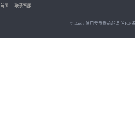
首页
联系客服
© Baidu
使用爱番番前必读
沪ICP备
NEW
HOT
暂时没有搜索结果…