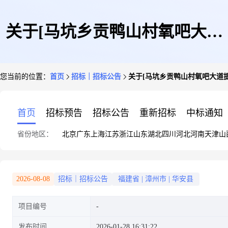
关于[马坑乡贡鸭山村氧吧大道
您当前的位置：
首页
招标｜招标公告
关于[马坑乡贡鸭山村氧吧大道
提升及两侧绿化亮化建设]选取
首页
招标预告
招标公告
重新招标
中标通知
省份地区：
北京
广东
上海
江苏
浙江
山东
湖北
四川
河北
河南
天津
山
[工程造价咨询]的采购公告
2026-08-08
招标｜招标公告
福建省
|
漳州市
|
华安县
项目编号
发布时间
2026-01-28 16:31:22