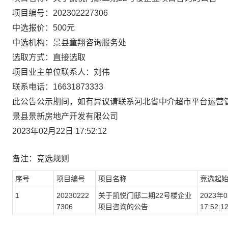
项目编号：
202302227306
中选报价：
500
元
中选机构：
景县童翔咨询服务处
选取方式：
直接选取
项目业主
单位联系人：
刘伟
联系电话：
16631873333
此公告公示期间，如有异议请联系河北省中介超市平台运营
景县景新房地产开发有限公司
2023年02月22日 17
:52:12
备注：
竞选
规则
序号
项目编号
项目名称
竞选
起
1
20230222
关于凯悦门邸二期22号楼企业
2023
年
0
7306
项目咨询的公告
17
:52:1