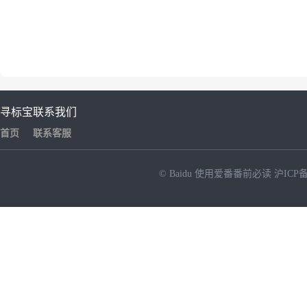
寻标宝
联系我们
首页
联系客服
© Baidu
使用爱番番前必读
沪ICP备
NEW
HOT