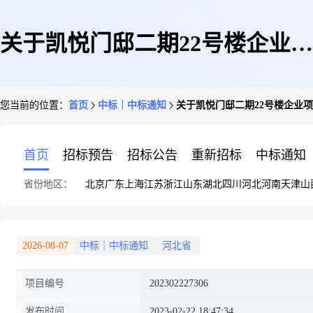
关于凯悦门邸二期22号楼企业项
您当前的位置：
首页
中标｜中标通知
关于凯悦门邸二期22号楼企业项
目咨询的公告(编制建设项目环
首页
招标预告
招标公告
重新招标
中标通知
省份地区：
北京
广东
上海
江苏
浙江
山东
湖北
四川
河北
河南
天津
山
境影响评价报告书(表))
2026-08-07
中标｜中标通知
河北省
项目编号
202302227306
发布时间
2023-02-22 18:47:34